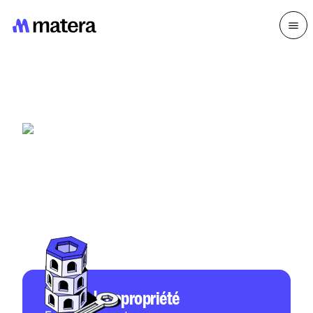
Le syndic du
21e siècle
Matera, le nouveau standard de gestion
immobilière.
Syndic de copropriété