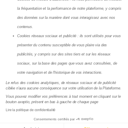
Agence Locative Lyon
Agence Locative Marseille
la fréquentation et la performance de notre plateforme, y compris
Agence Locative Montpellier
Agence Locative Nantes
des données sur la manière dont vous interagissez avec nos
Agence Locative Nice
Agence Locative Paris
contenus.
Agence Locative Rennes
Agence Locative Toulon
Cookies réseaux sociaux et publicité : ils sont utilisés pour vous
présenter du contenu susceptible de vous plaire via des
Matera SAS - 8, Cité Paradis, 75010 Paris
publicités, y compris sur des sites tiers et sur les réseaux
La société Matera, société par action simplifiée, au capital de 72
083,03 €, dont le siège se situe 8 cité Paradis Paris (75010),
sociaux, sur la base des pages que vous avez consultées, de
RCS de Paris, sous le numéro 825 188 576 est enregistrée par
votre navigation et de l'historique de vos interactions.
l’Autorité de Contrôle Prudentiel et de Résolution (ACPR), sous le
numéro 88276, enregistrement consultable dans le Registre
Le refus des cookies analytiques, de réseaux sociaux et de publicité
des agents financiers (www.regafi.fr) en tant qu’Agent de
ciblée n'aura aucune conséquence sur votre utilisation de la Plateforme.
services de paiement de l’établissement de monnaie
électronique Treezor (CIB 16798), dont le siège social est situé
Vous pouvez modifier vos préférences à tout moment en cliquant sur le
33 rue de Wagram 75017 Paris. Matera est immatriculée à
bouton axeptio, présent en bas à gauche de chaque page
l'ORIAS sous le numéro 19004585 en qualité de courtier en
Lire la politique de confidentialité
assurance. Immatriculation vérifiable sur
www.orias.fr
.
Consentements certifiés par
Documentations juridiques
Politique de confidentialité du site