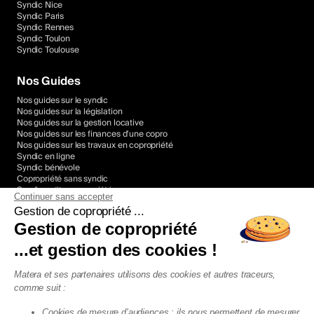
Syndic Nice
Syndic Paris
Syndic Rennes
Syndic Toulon
Syndic Toulouse
Nos Guides
Nos guides sur le syndic
Nos guides sur la législation
Nos guides sur la gestion locative
Nos guides sur les finances d'une copro
Nos guides sur les travaux en copropriété
Syndic en ligne
Syndic bénévole
Copropriété sans syndic
Syndic petite copropriété
Continuer sans accepter
Devis syndic copropriété
Gestion de copropriété ...
Gestion de copropriété
Agence Locative France
...et gestion des cookies !
Agence Locative Annecy
Agence Locative Annemasse
Agence Locative Bordeaux
Matera et ses partenaires utilisons des cookies et autres traceurs,
Agence Locative Brest
comme suit :
Agence Locative Grenoble
Agence Locative Lille
Cookies de mesure d’audiences : ils nous permettent de mesurer