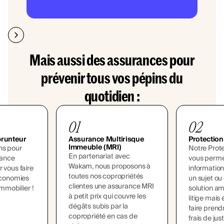
Mais aussi des assurances pour
prévenir tous vos pépins du
quotidien :
01
02
runteur
Assurance Multirisque
Protection
Immeuble (MRI)
ns pour
Notre Prote
En partenariat avec
rance
vous perme
Wakam, nous proposons à
 vous faire
information
toutes nos copropriétés
économies
un sujet ou
clientes une assurance MRI
immobilier !
solution a
à petit prix qui couvre les
litige mais
dégâts subis par la
faire prend
copropriété en cas de
frais de jus