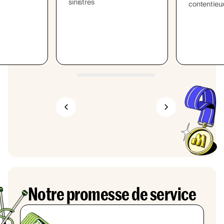
sinistres
contentieux
Notre promesse de service