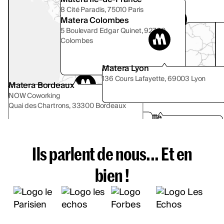
74000 Annecy
8 Cité Paradis, 75010 Paris
Matera Colombes
5 Boulevard Edgar Quinet, 92700
Colombes
Matera Lyon
136 Cours Lafayette, 69003 Lyon
Matera Bordeaux
NOW Coworking
Quai des Chartrons, 33300 Bordeaux
Matera Toulouse
Matera Marseille
8 impasse Bonnet 31500 Toulouse
38 Rue Grignan, 13001 Marseille
Ils parlent de nous... Et en
bien !