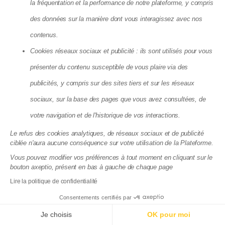
Obtenir un devis
la fréquentation et la performance de notre plateforme, y compris
des données sur la manière dont vous interagissez avec nos
Syndic France
contenus.
Syndic Annecy
Cookies réseaux sociaux et publicité : ils sont utilisés pour vous
Syndic Annemasse
Syndic Bordeaux
présenter du contenu susceptible de vous plaire via des
Syndic Brest
Syndic Colombes
publicités, y compris sur des sites tiers et sur les réseaux
Syndic Grenoble
Syndic Lille
sociaux, sur la base des pages que vous avez consultées, de
Syndic Lyon
Syndic Marseille
votre navigation et de l'historique de vos interactions.
Syndic Montpellier
Syndic Nantes
Syndic Nice
Le refus des cookies analytiques, de réseaux sociaux et de publicité
Syndic Paris
ciblée n'aura aucune conséquence sur votre utilisation de la Plateforme.
Syndic Rennes
Syndic Toulon
Vous pouvez modifier vos préférences à tout moment en cliquant sur le
Syndic Toulouse
bouton axeptio, présent en bas à gauche de chaque page
Lire la politique de confidentialité
Nos Guides
Consentements certifiés par
Nos guides sur le syndic
Nos guides sur la législation
Je choisis
OK pour moi
Nos guides sur la gestion locative