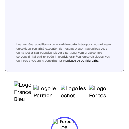
Les données recueillies via ce formulaire sont utilisées pour vous adresser
un devis personnalisé (exécution de mesures précontractuelles à votre
demande) et, sauf opposition de votre part, pour vous proposer nos
services similaires (intérêt légitime de Matera). Pour en savoir plus sur vos
données et vos droits, consultez notre
politique de confidentialité
.