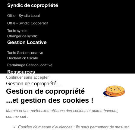
Syndic de copropriété
Offre - Syndic Local
Offre - Syndic Coopératif
Tarifs syndic
Changer de syndic
Gestion Locative
Tarifs Gestion locative
Déclaration fiscale
Parrainage Gestion locative
Ressources
Continuer sans accepter
Témoignages
Gestion de copropriété ...
Guides Pratiques
Blog
Gestion de copropriété
Espace Presse
...et gestion des cookies !
Histoire
Carrière
Matera et ses partenaires utilisons des cookies et autres traceurs,
Espace client
comme suit :
Cookies de mesure d’audiences : ils nous permettent de mesurer