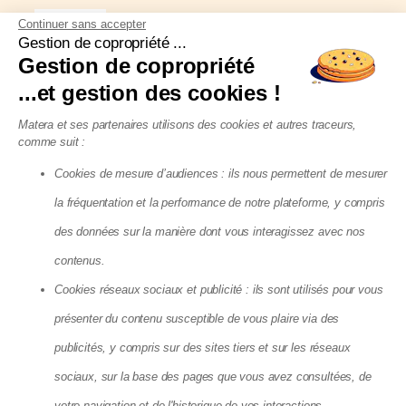
Tendance
Continuer sans accepter
Gestion de copropriété ...
Gestion de copropriété
Face à la crise énergétique, la méthode du
...et gestion des cookies !
SlowHeat
Matera et ses partenaires utilisons des cookies et autres traceurs,
comme suit :
Cookies de mesure d’audiences : ils nous permettent de mesurer
la fréquentation et la performance de notre plateforme, y compris
des données sur la manière dont vous interagissez avec nos
PROCHAIN ARTICLE
contenus.
Camping, tiny-house,
Cookies réseaux sociaux et publicité : ils sont utilisés pour vous
cabanes… Comment la
présenter du contenu susceptible de vous plaire via des
publicités, y compris sur des sites tiers et sur les réseaux
crise du logement a
sociaux, sur la base des pages que vous avez consultées, de
votre navigation et de l'historique de vos interactions.