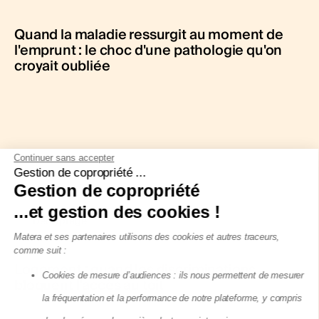
Quand la maladie ressurgit au moment de
l'emprunt : le choc d'une pathologie qu'on
croyait oubliée
Continuer sans accepter
Gestion de copropriété ...
Gestion de copropriété
...et gestion des cookies !
Décryptage
Matera et ses partenaires utilisons des cookies et autres traceurs,
comme suit :
Logement : quand les discriminations
Cookies de mesure d’audiences : ils nous permettent de mesurer
bloquent l’accès au toit
la fréquentation et la performance de notre plateforme, y compris