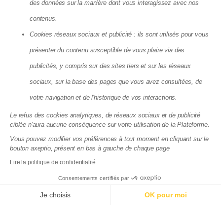
des données sur la manière dont vous interagissez avec nos
Agence Locative Nice
Agence Locative Paris
contenus.
Agence Locative Rennes
Agence Locative Toulon
Cookies réseaux sociaux et publicité : ils sont utilisés pour vous
présenter du contenu susceptible de vous plaire via des
Matera SAS - 8, Cité Paradis, 75010 Paris
publicités, y compris sur des sites tiers et sur les réseaux
La société Matera, société par action simplifiée, au capital de 72
083,03 €, dont le siège se situe 8 cité Paradis Paris (75010),
sociaux, sur la base des pages que vous avez consultées, de
RCS de Paris, sous le numéro 825 188 576 est enregistrée par
votre navigation et de l'historique de vos interactions.
l’Autorité de Contrôle Prudentiel et de Résolution (ACPR), sous le
numéro 88276, enregistrement consultable dans le Registre
Le refus des cookies analytiques, de réseaux sociaux et de publicité
des agents financiers (www.regafi.fr) en tant qu’Agent de
ciblée n'aura aucune conséquence sur votre utilisation de la Plateforme.
services de paiement de l’établissement de monnaie
électronique Treezor (CIB 16798), dont le siège social est situé
Vous pouvez modifier vos préférences à tout moment en cliquant sur le
33 rue de Wagram 75017 Paris. Matera est immatriculée à
bouton axeptio, présent en bas à gauche de chaque page
l'ORIAS sous le numéro 19004585 en qualité de courtier en
Lire la politique de confidentialité
assurance. Immatriculation vérifiable sur
www.orias.fr
.
Consentements certifiés par
Documentations juridiques
Politique de confidentialité du site
Je choisis
OK pour moi
Axeptio consent
Plateforme de Gestion du Consentement : Personnalisez