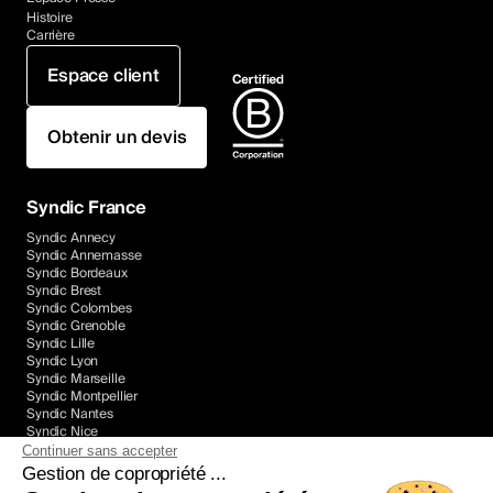
Histoire
Carrière
Espace client
Obtenir un devis
Syndic France
Syndic Annecy
Syndic Annemasse
Syndic Bordeaux
Syndic Brest
Syndic Colombes
Syndic Grenoble
Syndic Lille
Syndic Lyon
Syndic Marseille
Syndic Montpellier
Syndic Nantes
Syndic Nice
Syndic Paris
Continuer sans accepter
Syndic Rennes
Gestion de copropriété ...
Syndic Toulon