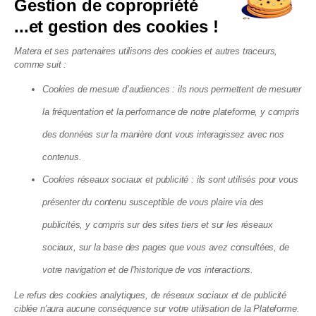
Gestion de copropriété
Syndic Toulouse
...et gestion des cookies !
Nos Guides
Matera et ses partenaires utilisons des cookies et autres traceurs,
Nos guides sur le syndic
comme suit :
Nos guides sur la législation
Nos guides sur la gestion locative
Nos guides sur les finances d'une copro
Cookies de mesure d’audiences : ils nous permettent de mesurer
Nos guides sur les travaux en copropriété
Syndic en ligne
la fréquentation et la performance de notre plateforme, y compris
Syndic bénévole
Copropriété sans syndic
des données sur la manière dont vous interagissez avec nos
Syndic petite copropriété
Devis syndic copropriété
contenus.
Cookies réseaux sociaux et publicité : ils sont utilisés pour vous
présenter du contenu susceptible de vous plaire via des
Matera SAS - 8, Cité Paradis, 75010 Paris
publicités, y compris sur des sites tiers et sur les réseaux
La société Matera, société par action simplifiée, au capital de 72
083,03 €, dont le siège se situe 8 cité Paradis Paris (75010),
sociaux, sur la base des pages que vous avez consultées, de
RCS de Paris, sous le numéro 825 188 576 est enregistrée par
votre navigation et de l'historique de vos interactions.
l’Autorité de Contrôle Prudentiel et de Résolution (ACPR), sous le
numéro 88276, enregistrement consultable dans le Registre
Le refus des cookies analytiques, de réseaux sociaux et de publicité
des agents financiers (www.regafi.fr) en tant qu’Agent de
ciblée n'aura aucune conséquence sur votre utilisation de la Plateforme.
services de paiement de l’établissement de monnaie