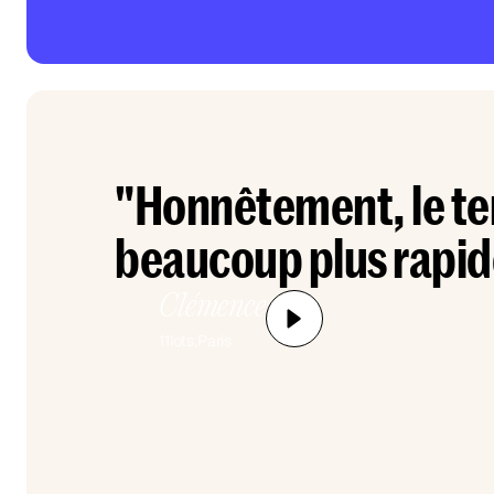
"Honnêtement, le tem
beaucoup plus rapide
Clémence
11
lots,
Paris