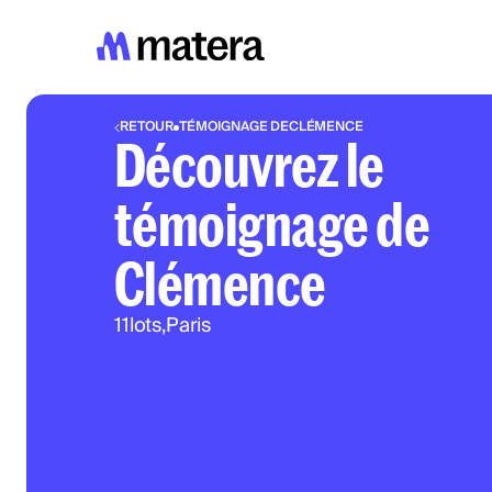
RETOUR
TÉMOIGNAGE DE
CLÉMENCE
Découvrez le
témoignage de
Clémence
11
lots,
Paris