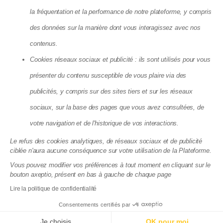
Agence Locative Lyon
Agence Locative Marseille
la fréquentation et la performance de notre plateforme, y compris
Agence Locative Montpellier
Agence Locative Nantes
des données sur la manière dont vous interagissez avec nos
Agence Locative Nice
Agence Locative Paris
contenus.
Agence Locative Rennes
Agence Locative Toulon
Cookies réseaux sociaux et publicité : ils sont utilisés pour vous
présenter du contenu susceptible de vous plaire via des
Matera SAS - 8, Cité Paradis, 75010 Paris
publicités, y compris sur des sites tiers et sur les réseaux
La société Matera, société par action simplifiée, au capital de 72
083,03 €, dont le siège se situe 8 cité Paradis Paris (75010),
sociaux, sur la base des pages que vous avez consultées, de
RCS de Paris, sous le numéro 825 188 576 est enregistrée par
votre navigation et de l'historique de vos interactions.
l’Autorité de Contrôle Prudentiel et de Résolution (ACPR), sous le
numéro 88276, enregistrement consultable dans le Registre
Le refus des cookies analytiques, de réseaux sociaux et de publicité
des agents financiers (www.regafi.fr) en tant qu’Agent de
ciblée n'aura aucune conséquence sur votre utilisation de la Plateforme.
services de paiement de l’établissement de monnaie
électronique Treezor (CIB 16798), dont le siège social est situé
Vous pouvez modifier vos préférences à tout moment en cliquant sur le
33 rue de Wagram 75017 Paris. Matera est immatriculée à
bouton axeptio, présent en bas à gauche de chaque page
l'ORIAS sous le numéro 19004585 en qualité de courtier en
Lire la politique de confidentialité
assurance. Immatriculation vérifiable sur
www.orias.fr
.
Consentements certifiés par
Documentations juridiques
Politique de confidentialité du site
Je choisis
OK pour moi