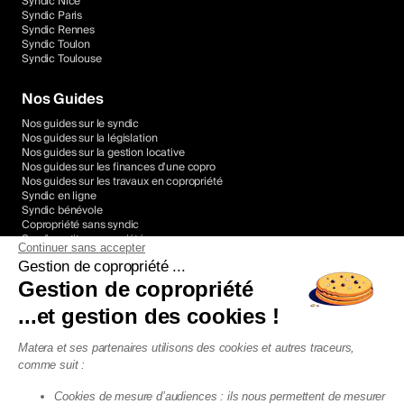
Syndic Nice
Syndic Paris
Syndic Rennes
Syndic Toulon
Syndic Toulouse
Nos Guides
Nos guides sur le syndic
Nos guides sur la législation
Nos guides sur la gestion locative
Nos guides sur les finances d'une copro
Nos guides sur les travaux en copropriété
Syndic en ligne
Syndic bénévole
Copropriété sans syndic
Syndic petite copropriété
Continuer sans accepter
Devis syndic copropriété
Gestion de copropriété ...
Gestion de copropriété
Agence Locative France
...et gestion des cookies !
Agence Locative Annecy
Agence Locative Annemasse
Agence Locative Bordeaux
Matera et ses partenaires utilisons des cookies et autres traceurs,
Agence Locative Brest
comme suit :
Agence Locative Grenoble
Agence Locative Lille
Cookies de mesure d’audiences : ils nous permettent de mesurer