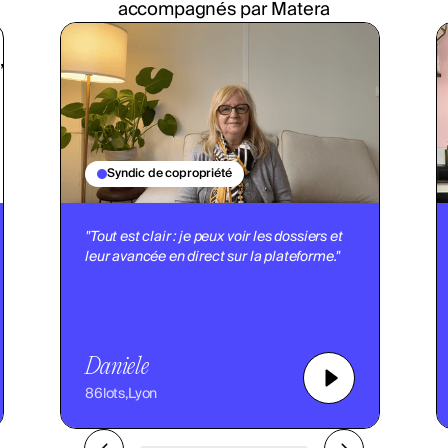
accompagnés par Matera
Syndic de copropriété
"Tout est clair : je peux voir les dossiers et
leur avancée en direct sur la plateforme."
Daniele
86
lots,
Lyon