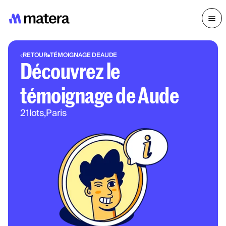
RETOUR
TÉMOIGNAGE DE
AUDE
Découvrez le
témoignage de Aude
21
lots,
Paris