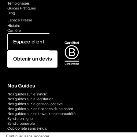
Témoignages
Guides Pratiques
Blog
Espace Presse
Histoire
Carrière
Espace client
Obtenir un devis
Nos Guides
Nos guides sur le syndic
Nos guides sur la législation
Nos guides sur la gestion locative
Nos guides sur les finances d'une copro
Nos guides sur les travaux en copropriété
Syndic en ligne
Syndic bénévole
Copropriété sans syndic
Syndic petite copropriété
Continuer sans accepter