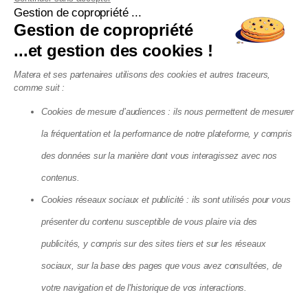
Devis syndic copropriété
Gestion de copropriété ...
Gestion de copropriété
Agence Locative France
...et gestion des cookies !
Agence Locative Annecy
Agence Locative Annemasse
Agence Locative Bordeaux
Matera et ses partenaires utilisons des cookies et autres traceurs,
Agence Locative Brest
comme suit :
Agence Locative Grenoble
Agence Locative Lille
Cookies de mesure d’audiences : ils nous permettent de mesurer
Agence Locative Lyon
Agence Locative Marseille
la fréquentation et la performance de notre plateforme, y compris
Agence Locative Montpellier
Agence Locative Nantes
des données sur la manière dont vous interagissez avec nos
Agence Locative Nice
Agence Locative Paris
contenus.
Agence Locative Rennes
Agence Locative Toulon
Cookies réseaux sociaux et publicité : ils sont utilisés pour vous
présenter du contenu susceptible de vous plaire via des
Matera SAS - 8, Cité Paradis, 75010 Paris
publicités, y compris sur des sites tiers et sur les réseaux
La société Matera, société par action simplifiée, au capital de 72
083,03 €, dont le siège se situe 8 cité Paradis Paris (75010),
sociaux, sur la base des pages que vous avez consultées, de
RCS de Paris, sous le numéro 825 188 576 est enregistrée par
votre navigation et de l'historique de vos interactions.
l’Autorité de Contrôle Prudentiel et de Résolution (ACPR), sous le
numéro 88276, enregistrement consultable dans le Registre