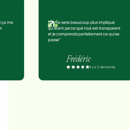
et ça me
"Je me sens beaucoup plus impliqué
on
qu'avant parce que tout est transparent
et je comprends parfaitement ce qui se
passe"
Frédéric
Il y a 2 semaines