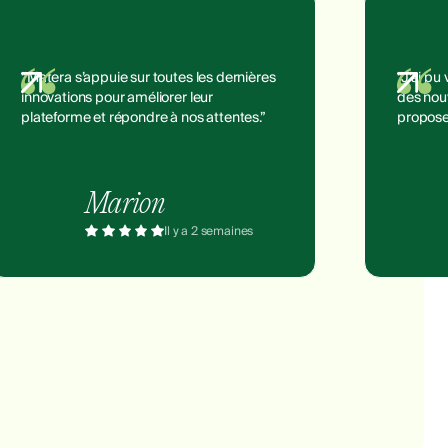
“Matera s’appuie sur toutes les dernières
“J’ai pu
innovations pour améliorer leur
des nouv
plateforme et répondre à nos attentes.”
propose
Marion
Il y a 2 semaines