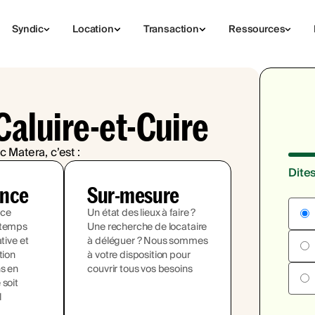
Syndic
Location
Transaction
Ressources
Caluire-et-Cuire
c Matera, c’est :
Dite
ence
Sur-mesure
ace
Un état des lieux à faire ?
 temps
Une recherche de locataire
ative et
à déléguer ? Nous sommes
tion
à votre disposition pour
ns en
couvrir tous vos besoins
 soit
l