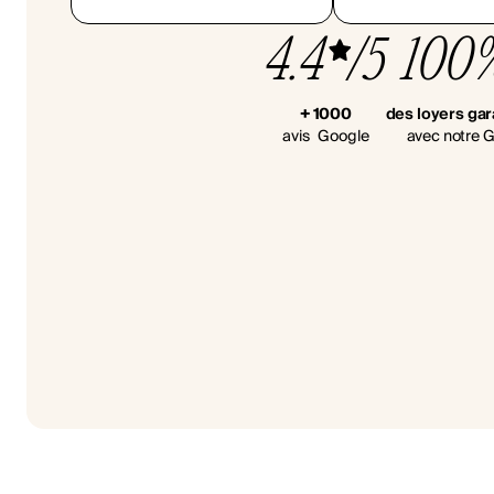
4.4
/5
100
+ 1000
des loyers gar
avis Google
avec notre G