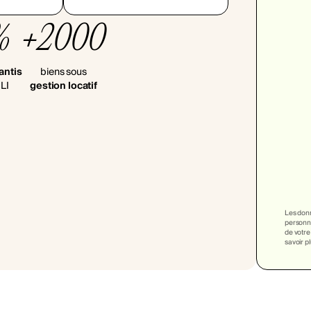
%
+2000
antis
biens sous
LI
gestion locatif
Les donn
personna
de votre
savoir p