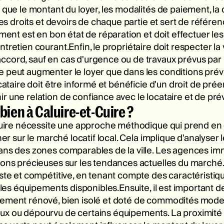
 que le montant du loyer, les modalités de paiement, la d
 les droits et devoirs de chaque partie et sert de référe
ement est en bon état de réparation et doit effectuer le
tretien courant.Enfin, le propriétaire doit respecter la 
ord, sauf en cas d'urgence ou de travaux prévus par la l
 peut augmenter le loyer que dans les conditions prévue
ocataire doit être informé et bénéficie d'un droit de pr
 une relation de confiance avec le locataire et de préve
bien à Caluire-et-Cuire ?
-Cuire nécessite une approche méthodique qui prend en 
ner sur le marché locatif local. Cela implique d'analyser
ans des zones comparables de la ville. Les agences imm
ions précieuses sur les tendances actuelles du marché.
iste et compétitive, en tenant compte des caractéristiq
t les équipements disponibles.Ensuite, il est important d
ement rénové, bien isolé et doté de commodités moderne
aux ou dépourvu de certains équipements. La proximit