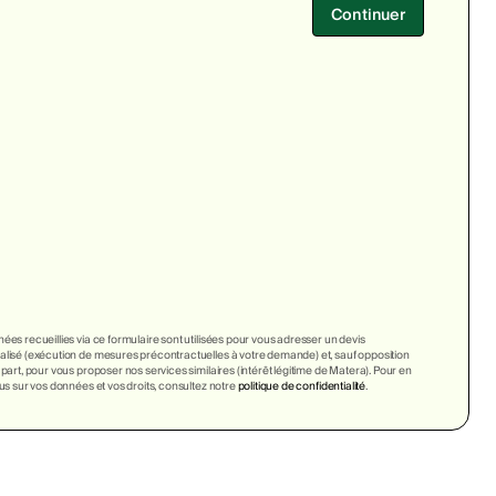
Continuer
ées recueillies via ce formulaire sont utilisées pour vous adresser un devis
lisé (exécution de mesures précontractuelles à votre demande) et, sauf opposition
 part, pour vous proposer nos services similaires (intérêt légitime de Matera). Pour en
lus sur vos données et vos droits, consultez notre
politique de confidentialité
.