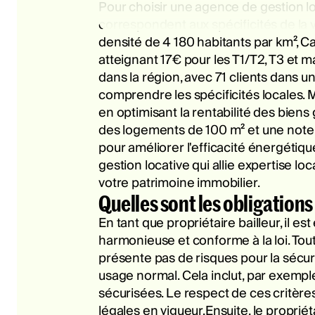
Pour choisir une agence de gestion loc
correspondent aux spécificités de la v
densité de 4 180 habitants par km², C
atteignant 17€ pour les T1/T2, T3 et 
dans la région, avec 71 clients dans u
comprendre les spécificités locales. 
en optimisant la rentabilité des bien
des logements de 100 m² et une note 
pour améliorer l'efficacité énergétiqu
gestion locative qui allie expertise lo
votre patrimoine immobilier.
Quelles sont les obligations 
En tant que propriétaire bailleur, il e
harmonieuse et conforme à la loi. Tout
présente pas de risques pour la sécur
usage normal. Cela inclut, par exemple
sécurisées. Le respect de ces critère
légales en vigueur.Ensuite, le propriéta