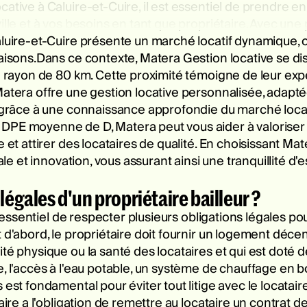
ative à Caluire-et-Cuire, il est essentiel de prendre en
ille et à vos besoins en tant que propriétaire. Avec un
aluire-et-Cuire présente un marché locatif dynamique, o
maisons.Dans ce contexte, Matera Gestion locative se dis
n rayon de 80 km. Cette proximité témoigne de leur expe
Matera offre une gestion locative personnalisée, adapté
s grâce à une connaissance approfondie du marché loca
DPE moyenne de D, Matera peut vous aider à valoriser 
e et attirer des locataires de qualité. En choisissant Ma
cale et innovation, vous assurant ainsi une tranquillité d
légales d'un propriétaire bailleur ?
st essentiel de respecter plusieurs obligations légales po
 d'abord, le propriétaire doit fournir un logement décent
ité physique ou la santé des locataires et qui est dot
, l'accès à l'eau potable, un système de chauffage en bo
s est fondamental pour éviter tout litige avec le locata
ire a l'obligation de remettre au locataire un contrat de 