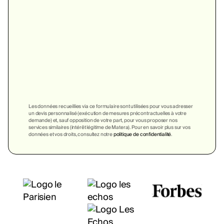
Les données recueillies via ce formulaire sont utilisées pour vous adresser
un devis personnalisé (exécution de mesures précontractuelles à votre
demande) et, sauf opposition de votre part, pour vous proposer nos
services similaires (intérêt légitime de Matera). Pour en savoir plus sur vos
données et vos droits, consultez notre
politique de confidentialité
.