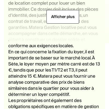
de location complet pour louer un bien
immobilier. Ce dossier doit inclure des pièces
d'identité, des justificatifs de revenus, un
Afficher plus
contrat de travail, et éventuellement des
garanties. Matera Gestion locative peut vous
accompagner dans cette démarche, en vous
aidant à constituer un dossier solide et
conforme aux exigences locales.
En ce qui concerne la fixation du loyer, il est
important de se baser sur le marché local. À
Sète, le loyer moyen par mètre carré est de 13
€, tandis que pour les T1/T2 et T3, il peut
atteindre 15 €. Matera peut vous fournir une
analyse comparative des prix de biens
similaires dans le quartier pour vous aider à
déterminer un loyer compétitif.
Les propriétaires ont également des
obligations spécifiques en matière de gestion