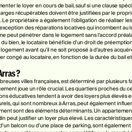
menter le loyer en cours de bail, sauf si une clause spéci
harges récupérables doivent être justifiées par le propri
e. Le propriétaire a également l'obligation de réaliser l
'exception des réparations locatives qui incombent au loc
t ne peut pénétrer dans le logement sans l'accord préal
u bien, le locataire bénéficie d'un droit de préemption, 
le logement avant qu'il ne soit proposé à d'autres acqué
r congé au locataire, en fonction de la durée du bail et
Arras ?
euses villes françaises, est déterminé par plusieurs f
acement joue un rôle crucial. Les quartiers proches du 
ons éducatives tendent à avoir des loyers plus élevés 
turels, qui sont nombreux à Arras, peut également influe
u logement sont des éléments déterminants. Un apparte
peut justifier un loyer plus élevé. Les caractéristique
'un balcon ou d'une place de parking, sont également 