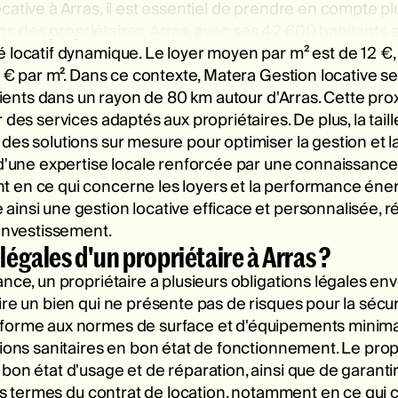
cative à Arras, il est essentiel de prendre en compte p
soins des propriétaires. Arras, avec ses 42 600 habitant
é locatif dynamique. Le loyer moyen par m² est de 12 
14 € par m². Dans ce contexte, Matera Gestion locative s
 clients dans un rayon de 80 km autour d'Arras. Cette pr
r des services adaptés aux propriétaires. De plus, la ta
es solutions sur mesure pour optimiser la gestion et la
 d'une expertise locale renforcée par une connaissance
t en ce qui concerne les loyers et la performance éne
ainsi une gestion locative efficace et personnalisée, 
 investissement.
légales d'un propriétaire à Arras ?
ce, un propriétaire a plusieurs obligations légales enver
ire un bien qui ne présente pas de risques pour la sécu
forme aux normes de surface et d'équipements minimaux,
tions sanitaires en bon état de fonctionnement. Le pro
on état d'usage et de réparation, ainsi que de garantir 
 les termes du contrat de location, notamment en ce qui 