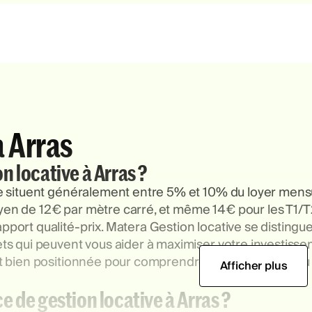
à Arras
on locative à Arras ?
 se situent généralement entre 5% et 10% du loyer mensu
en de 12€ par mètre carré, et même 14€ pour les T1/T2, 
apport qualité-prix. Matera Gestion locative se distingu
lets qui peuvent vous aider à maximiser votre investiss
est bien positionnée pour comprendre les spécificités d
Afficher plus
de gestion locative à Arras ?