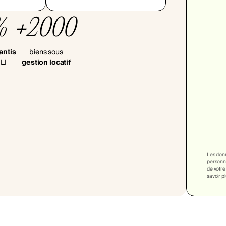
%
+2000
antis
biens sous
LI
gestion locatif
Les donn
personna
de votre
savoir p