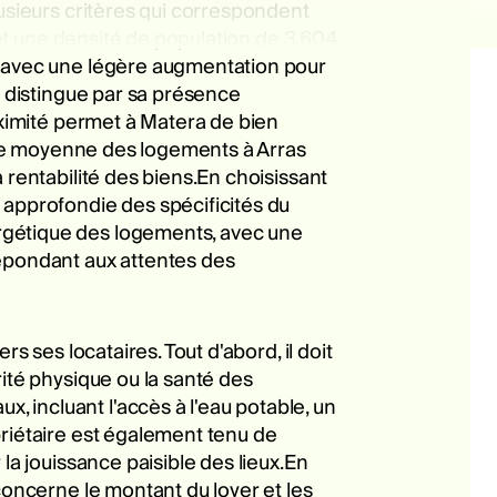
lusieurs critères qui correspondent
s et une densité de population de 3 604
€, avec une légère augmentation pour
e distingue par sa présence
oximité permet à Matera de bien
ille moyenne des logements à Arras
 rentabilité des biens.En choisissant
 approfondie des spécificités du
rgétique des logements, avec une
répondant aux attentes des
s ses locataires. Tout d'abord, il doit
rité physique ou la santé des
 incluant l'accès à l'eau potable, un
priétaire est également tenu de
la jouissance paisible des lieux.En
concerne le montant du loyer et les