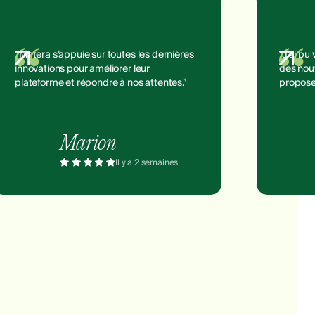
“Matera s’appuie sur toutes les dernières
“J’ai pu
innovations pour améliorer leur
des nouv
plateforme et répondre à nos attentes.”
propose
Marion
Il y a 2 semaines