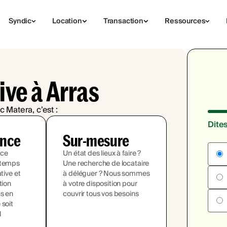
Syndic
Location
Transaction
Ressources
ive à Arras
c Matera, c’est :
Dite
ence
Sur-mesure
ace
Un état des lieux à faire ?
 temps
Une recherche de locataire
ative et
à déléguer ? Nous sommes
tion
à votre disposition pour
ns en
couvrir tous vos besoins
 soit
l