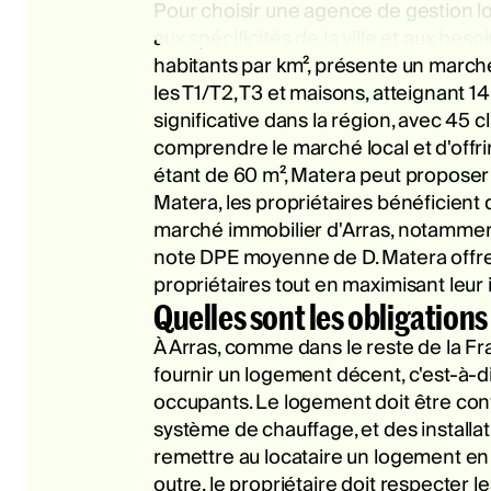
Pour choisir une agence de gestion lo
aux spécificités de la ville et aux be
habitants par km², présente un march
les T1/T2, T3 et maisons, atteignant 
significative dans la région, avec 45
comprendre le marché local et d'offri
étant de 60 m², Matera peut proposer d
Matera, les propriétaires bénéficient
marché immobilier d'Arras, notammen
note DPE moyenne de D. Matera offre 
propriétaires tout en maximisant leur
Quelles sont les obligations 
À Arras, comme dans le reste de la Fran
fournir un logement décent, c'est-à-d
occupants. Le logement doit être con
système de chauffage, et des installa
remettre au locataire un logement en b
outre, le propriétaire doit respecter