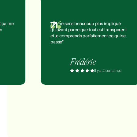
et ça me
"Je me sens beaucoup plus impliqué
on
qu'avant parce que tout est transparent
et je comprends parfaitement ce qui se
passe"
Frédéric
Il y a 2 semaines