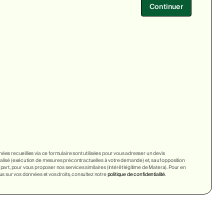
Continuer
ées recueillies via ce formulaire sont utilisées pour vous adresser un devis
lisé (exécution de mesures précontractuelles à votre demande) et, sauf opposition
 part, pour vous proposer nos services similaires (intérêt légitime de Matera). Pour en
lus sur vos données et vos droits, consultez notre
politique de confidentialité
.