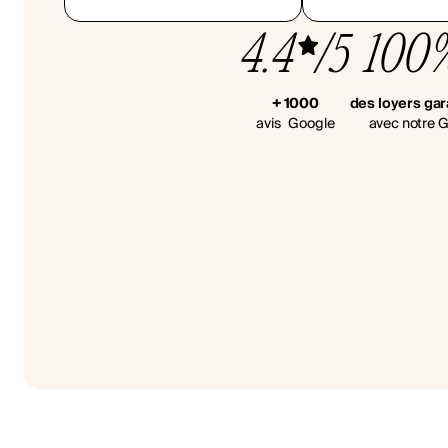
4.4
/5
100
+ 1000
des loyers gar
avis Google
avec notre G