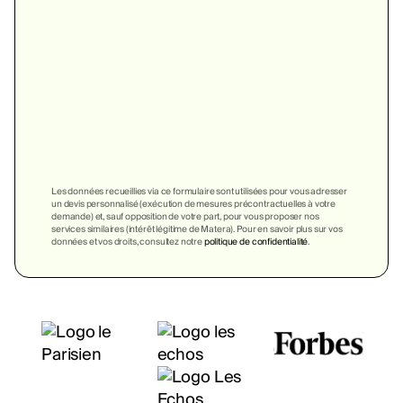
Les données recueillies via ce formulaire sont utilisées pour vous adresser
un devis personnalisé (exécution de mesures précontractuelles à votre
demande) et, sauf opposition de votre part, pour vous proposer nos
services similaires (intérêt légitime de Matera). Pour en savoir plus sur vos
données et vos droits, consultez notre
politique de confidentialité
.