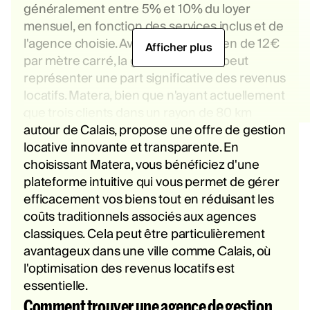
généralement entre 5% et 10% du loyer
mensuel, en fonction des services inclus et de
l'agence choisie. Avec un loyer moyen de 12€
Afficher plus
par mètre carré, la gestion locative peut
représenter une part significative des revenus
locatifs. Matera, bien que n'ayant actuellement
que trois clients dans un rayon de 80 km
autour de Calais, propose une offre de gestion
locative innovante et transparente. En
choisissant Matera, vous bénéficiez d'une
plateforme intuitive qui vous permet de gérer
efficacement vos biens tout en réduisant les
coûts traditionnels associés aux agences
classiques. Cela peut être particulièrement
avantageux dans une ville comme Calais, où
l'optimisation des revenus locatifs est
essentielle.
Comment trouver une agence de gestion