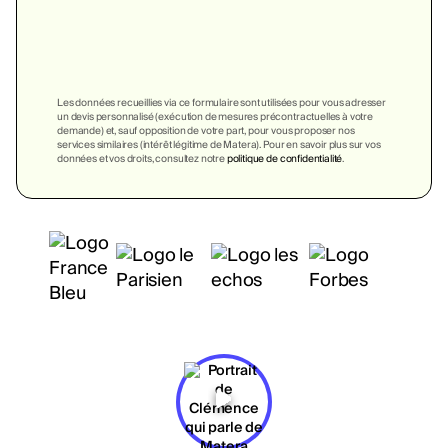
Les données recueillies via ce formulaire sont utilisées pour vous adresser
un devis personnalisé (exécution de mesures précontractuelles à votre
demande) et, sauf opposition de votre part, pour vous proposer nos
services similaires (intérêt légitime de Matera). Pour en savoir plus sur vos
données et vos droits, consultez notre
politique de confidentialité
.