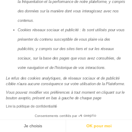
la fréquentation et la performance de notre plateforme, y compris
Tarifs syndic
Changer de syndic
des données sur la manière dont vous interagissez avec nos
Gestion Locative
contenus.
Tarifs Gestion locative
Cookies réseaux sociaux et publicité : ils sont utilisés pour vous
Déclaration fiscale
Parrainage Gestion locative
présenter du contenu susceptible de vous plaire via des
Ressources
publicités, y compris sur des sites tiers et sur les réseaux
Témoignages
Guides Pratiques
sociaux, sur la base des pages que vous avez consultées, de
Blog
votre navigation et de l'historique de vos interactions.
Espace Presse
Histoire
Le refus des cookies analytiques, de réseaux sociaux et de publicité
Carrière
ciblée n'aura aucune conséquence sur votre utilisation de la Plateforme.
Espace client
Vous pouvez modifier vos préférences à tout moment en cliquant sur le
bouton axeptio, présent en bas à gauche de chaque page
Obtenir un devis
Lire la politique de confidentialité
Consentements certifiés par
Je choisis
OK pour moi