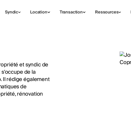
Syndic
Location
Transaction
Ressources
opriété et syndic de
t s'occupe de la
 Il rédige également
matiques de
opriété, rénovation