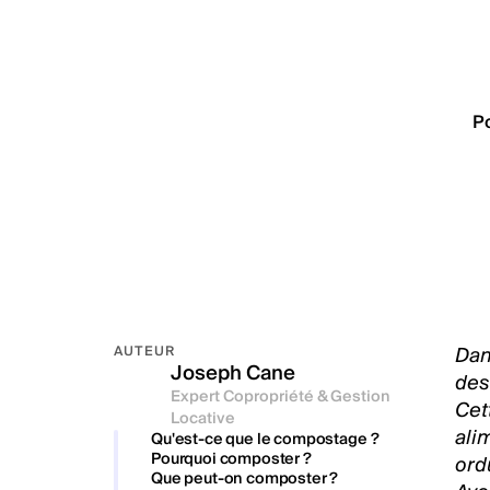
P
Dan
AUTEUR
Joseph Cane
des
Expert Copropriété & Gestion
Cet
Locative
ali
Qu'est-ce que le compostage ?
Pourquoi composter ?
ord
Que peut-on composter ?