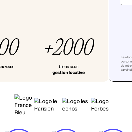
000
+2000
Les donn
personna
de votre
heureux
biens sous
savoir p
gestion locative