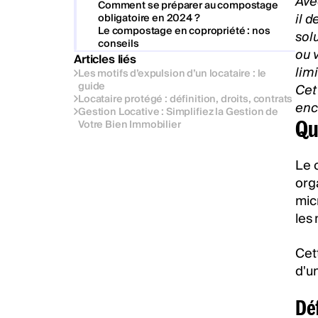
Ave
Comment se préparer au compostage
il d
obligatoire en 2024 ?
Le compostage en copropriété : nos
sol
conseils
ou 
Articles liés
lim
Les motifs d’expulsion d’un locataire : le
guide
Cet
Locataire protégé : définition, droits, contrats
enc
Gestion Locative : Simplifiez la Gestion de
Qu
Votre Bien Immobilier
Le 
org
mic
les
Cet
d'un
Déf