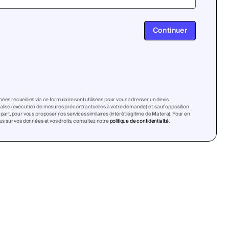
Continuer
ées recueillies via ce formulaire sont utilisées pour vous adresser un devis
lisé (exécution de mesures précontractuelles à votre demande) et, sauf opposition
 part, pour vous proposer nos services similaires (intérêt légitime de Matera). Pour en
lus sur vos données et vos droits, consultez notre
politique de confidentialité
.