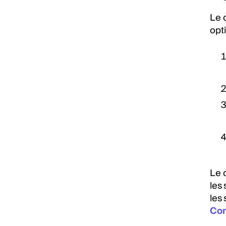
Le 
opt
Le c
les
les 
Com