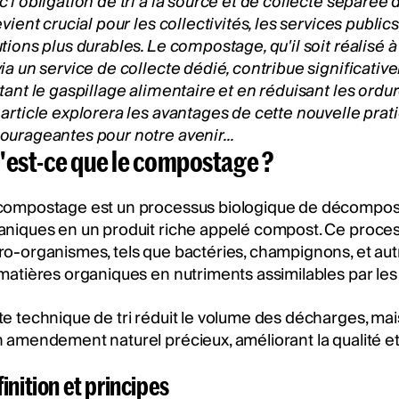
c l'obligation de tri à la source et de collecte séparée
evient crucial pour les collectivités, les services publics
utions plus durables. Le compostage, qu'il soit réalisé
via un service de collecte dédié, contribue significat
itant le gaspillage alimentaire et en réduisant les ord
 article explorera les avantages de cette nouvelle prat
ourageantes pour notre avenir...
'est-ce que le compostage ?
compostage est un processus biologique de décomposi
aniques en un produit riche appelé compost. Ce processus
ro-organismes, tels que bactéries, champignons, et au
 matières organiques en nutriments assimilables par les
te technique de tri réduit le volume des décharges, ma
 amendement naturel précieux, améliorant la qualité et la
inition et principes