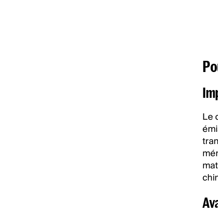
Po
Im
Le 
émi
tra
mén
mati
chi
Ava