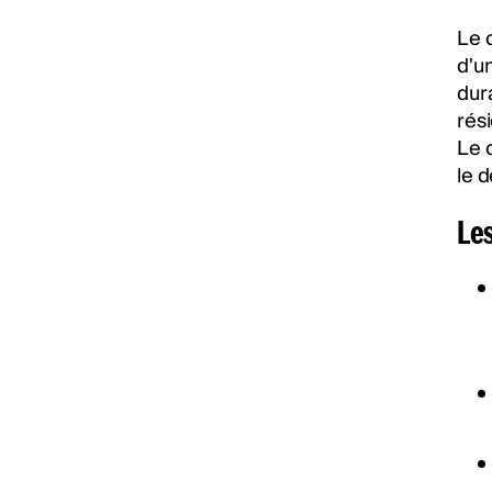
Le 
d'u
dur
rési
Le 
le 
Le