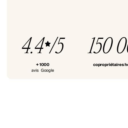
4.4
/5
150 
+ 1000
copropriétaires 
avis Google