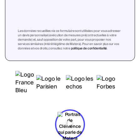
Les données recueillies via ce formulaire sont utilisées pour vous adresser
un devis personnalisé (exécution de mesures précontractuelles à votre
demande) et, sauf opposition de votre part, pour vous proposer nos
services similaires (intérêt légitime de Matera). Pour en savoir plus sur vos
données et vos droits, consultez notre
politique de confidentialité
.