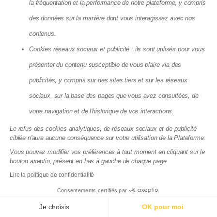
la fréquentation et la performance de notre plateforme, y compris
pour la solution en ligne Matera.
Passez en syndic coopératif et profitez d'une
des données sur la manière dont vous interagissez avec nos
plateforme pour la gestion quotidienne et d'experts
contenus.
pour traiter les sujets plus complexes (juridique,
Cookies réseaux sociaux et publicité : ils sont utilisés pour vous
comptabilité, travaux, etc.).
Accéder
présenter du contenu susceptible de vous plaire via des
publicités, y compris sur des sites tiers et sur les réseaux
sociaux, sur la base des pages que vous avez consultées, de
votre navigation et de l'historique de vos interactions.
Le refus des cookies analytiques, de réseaux sociaux et de publicité
ciblée n'aura aucune conséquence sur votre utilisation de la Plateforme.
Vous pouvez modifier vos préférences à tout moment en cliquant sur le
bouton axeptio, présent en bas à gauche de chaque page
Lire la politique de confidentialité
Consentements certifiés par
GUIDES MATERA
Je choisis
OK pour moi