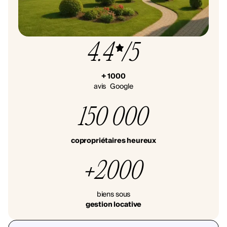
4.4
/5
+ 1000
avis Google
150 000
copropriétaires heureux
+2000
biens sous
gestion locative