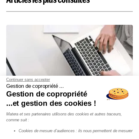
Continuer sans accepter
Gestion de copropriété ...
Gestion de copropriété
...et gestion des cookies !
SYNDIC EN LIGNE
Matera et ses partenaires utilisons des cookies et autres traceurs,
Que penser des syndics en ligne
comme suit :
pour la gestion de sa copropriété ?
Cookies de mesure d’audiences : ils nous permettent de mesurer
Reprenez le contrôle de votre copropriété en optant