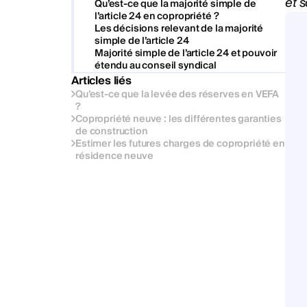
et 
Qu’est-ce que la majorité simple de
l’article 24 en copropriété ?
Les décisions relevant de la majorité
simple de l’article 24
Majorité simple de l’article 24 et pouvoir
étendu au conseil syndical
Articles liés
Qu’est-ce que la levée des réserves en VEFA
?
Copropriété neuve : les différentes garanties
de construction
Estimer les futures charges de copropriété en
résidence neuve