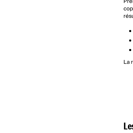
Pre
cop
résu
La r
Les