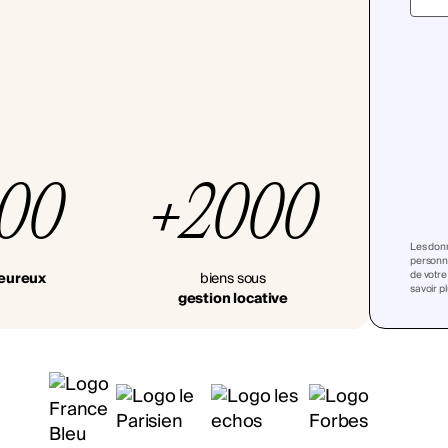
000
+2000
Les donn
personna
de votre
heureux
biens sous
savoir p
gestion locative