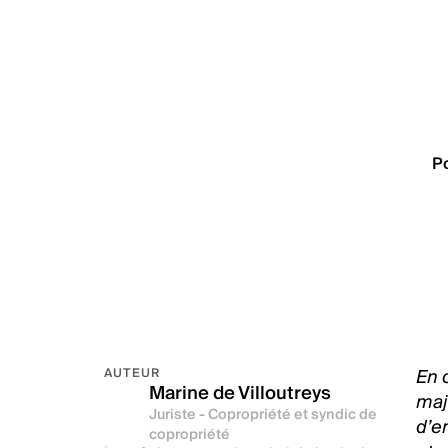
P
En
AUTEUR
Marine de Villoutreys
majo
Juriste - Copropriété et syndic de
d’en
copropriété