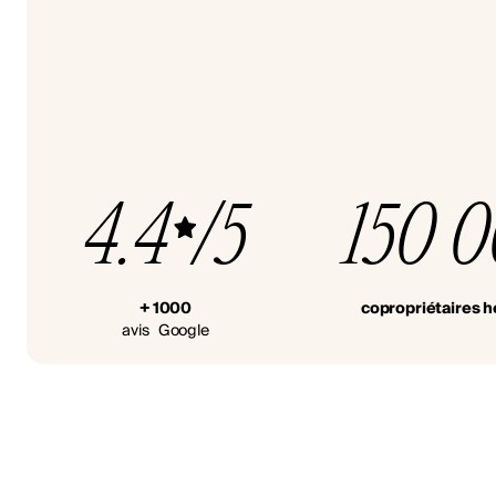
4.4
/5
150 
+ 1000
copropriétaires 
avis Google