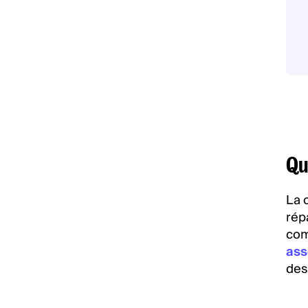
Qu’
La 
rép
com
ass
des