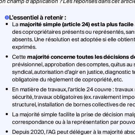
son champ d’application ? Les réponses dans cet articl
L'essentiel à retenir :
La
majorité simple (article 24) est la plus facile
des copropriétaires présents ou représentés, san
absents. Une résolution est adoptée si elle obtie
exprimés.
Cette
majorité concerne toutes les décisions d
prévisionnel, approbation des comptes, quitus au 
syndical, autorisation d’agir en justice, diagnostic 
obligatoire du règlement de copropriété, etc.
En matière de travaux, l’article 24 couvre : travau
sécurité, travaux obligatoires (ex. ravalement impo
structurel, installation de bornes collectives de r
La majorité simple facilite la prise de décision ma
correspondance ou à la représentation par pouvoi
Depuis 2020, l’AG peut déléguer à la majorité abso