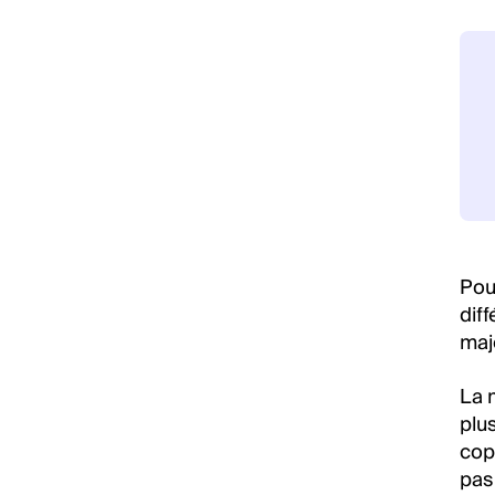
Pou
diff
majo
La 
plus
cop
pas