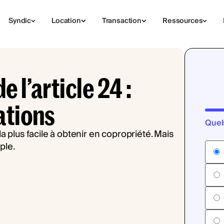
Syndic
Location
Transaction
Ressources
 l’article 24 :
ations
Quel