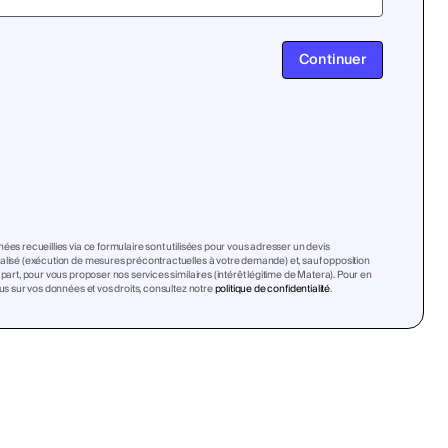
Continuer
ées recueillies via ce formulaire sont utilisées pour vous adresser un devis
lisé (exécution de mesures précontractuelles à votre demande) et, sauf opposition
 part, pour vous proposer nos services similaires (intérêt légitime de Matera). Pour en
lus sur vos données et vos droits, consultez notre
politique de confidentialité
.