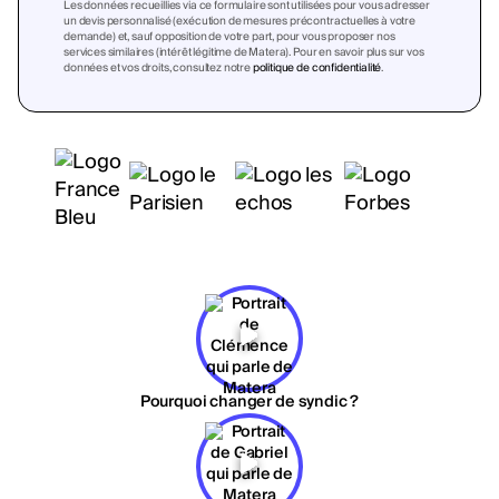
Les données recueillies via ce formulaire sont utilisées pour vous adresser
un devis personnalisé (exécution de mesures précontractuelles à votre
demande) et, sauf opposition de votre part, pour vous proposer nos
services similaires (intérêt légitime de Matera). Pour en savoir plus sur vos
données et vos droits, consultez notre
politique de confidentialité
.
Pourquoi changer de syndic ?