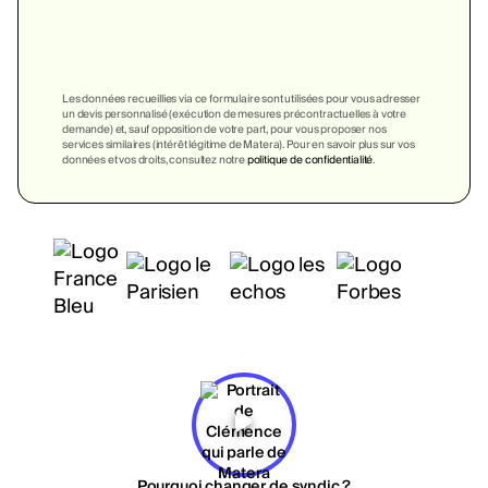
Les données recueillies via ce formulaire sont utilisées pour vous adresser
un devis personnalisé (exécution de mesures précontractuelles à votre
demande) et, sauf opposition de votre part, pour vous proposer nos
services similaires (intérêt légitime de Matera). Pour en savoir plus sur vos
données et vos droits, consultez notre
politique de confidentialité
.
Pourquoi changer de syndic ?