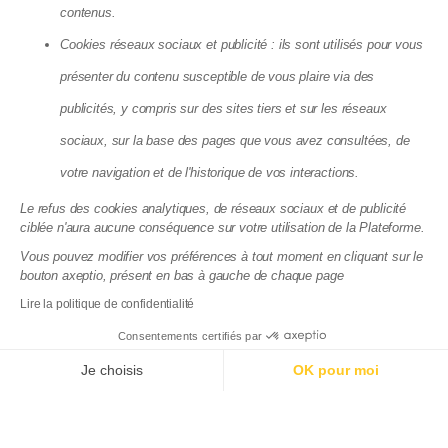
Agence Locative Paris
contenus.
Agence Locative Rennes
Agence Locative Toulon
Cookies réseaux sociaux et publicité : ils sont utilisés pour vous
présenter du contenu susceptible de vous plaire via des
Matera SAS - 8, Cité Paradis, 75010 Paris
publicités, y compris sur des sites tiers et sur les réseaux
La société Matera, société par action simplifiée, au capital de 72
083,03 €, dont le siège se situe 8 cité Paradis Paris (75010),
sociaux, sur la base des pages que vous avez consultées, de
RCS de Paris, sous le numéro 825 188 576 est enregistrée par
votre navigation et de l'historique de vos interactions.
l’Autorité de Contrôle Prudentiel et de Résolution (ACPR), sous le
numéro 88276, enregistrement consultable dans le Registre
Le refus des cookies analytiques, de réseaux sociaux et de publicité
des agents financiers (www.regafi.fr) en tant qu’Agent de
ciblée n'aura aucune conséquence sur votre utilisation de la Plateforme.
services de paiement de l’établissement de monnaie
électronique Treezor (CIB 16798), dont le siège social est situé
Vous pouvez modifier vos préférences à tout moment en cliquant sur le
33 rue de Wagram 75017 Paris. Matera est immatriculée à
bouton axeptio, présent en bas à gauche de chaque page
l'ORIAS sous le numéro 19004585 en qualité de courtier en
Lire la politique de confidentialité
assurance. Immatriculation vérifiable sur
www.orias.fr
.
Consentements certifiés par
Documentations juridiques
Politique de confidentialité du site
Je choisis
OK pour moi
Axeptio consent
Plateforme de Gestion du Consentement : Personnalisez
Notre plateforme vous permet d'adapter et de gérer vos p