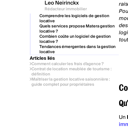
Leo Neirinckx
rai
Rédacteur immobilier
Pou
Comprendre les logiciels de gestion
mod
locative
des
Quels services propose Matera gestion
locative ?
log
Combien coûte un logiciel de gestion
tou
locative ?
Tendances émergentes dans la gestion
locative
Articles liés
Comment calculer les frais d’agence ?
Contrat de location meublée de tourisme :
définition
Maîtriser la gestion locative saisonnière :
guide complet pour propriétaires
Co
Qu'
Un
imm