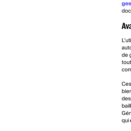
ges
doc
Ava
L'ut
aut
de g
tout
comp
Ces 
bie
des 
bail
Gén
qui 