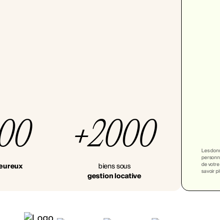
000
+2000
Les donn
personna
de votre
heureux
biens sous
savoir p
gestion locative