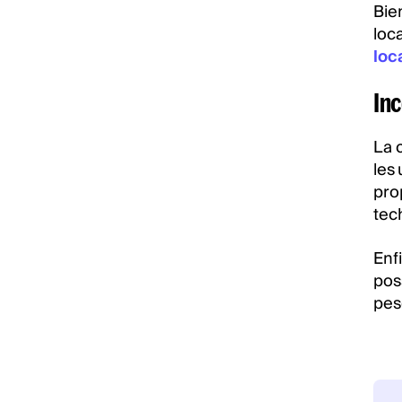
Bie
loc
loc
Inc
La c
les 
prop
tec
Enfi
pos
pes