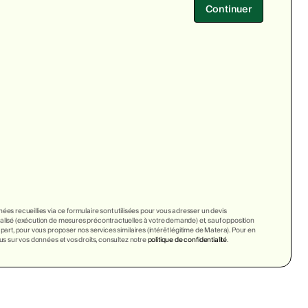
Continuer
ées recueillies via ce formulaire sont utilisées pour vous adresser un devis
lisé (exécution de mesures précontractuelles à votre demande) et, sauf opposition
 part, pour vous proposer nos services similaires (intérêt légitime de Matera). Pour en
lus sur vos données et vos droits, consultez notre
politique de confidentialité
.