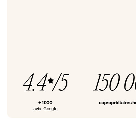
4.4
/5
150 
+ 1000
copropriétaires 
avis Google