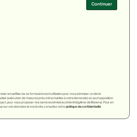
Continuer
ées recueillies via ce formulaire sont utilisées pour vous adresser un devis
lisé (exécution de mesures précontractuelles à votre demande) et, sauf opposition
 part, pour vous proposer nos services similaires (intérêt légitime de Matera). Pour en
lus sur vos données et vos droits, consultez notre
politique de confidentialité
.