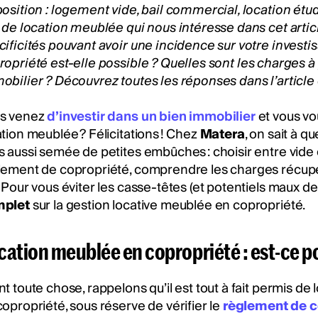
position : logement vide, bail commercial, location étud
l de location meublée
qui nous intéresse dans cet artic
cificités pouvant avoir une incidence sur votre
investi
ropriété
est-elle possible ?
Quelles sont les charges à
obilier ? Découvrez toutes les réponses dans l’article
s venez
d’investir dans un bien immobilier
et vous vo
ation meublée ? Félicitations ! Chez
Matera
, on sait à q
s aussi semée de petites embûches : choisir entre vide o
lement de copropriété, comprendre les charges récupér
. Pour vous éviter les casse-têtes (et potentiels maux d
plet
sur la gestion locative meublée en copropriété.
cation meublée en copropriété : est-ce po
t toute chose, rappelons qu’il est tout à fait permis de
copropriété, sous réserve de vérifier le
règlement de c