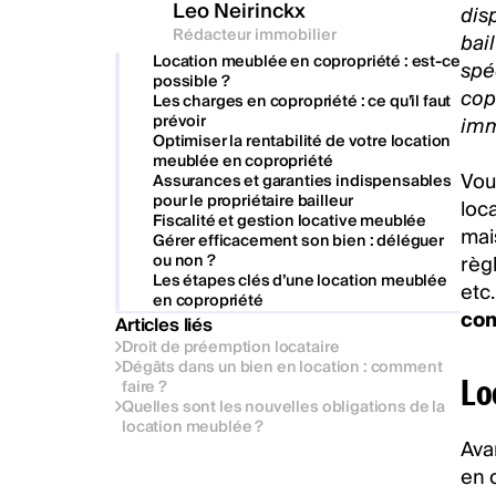
Leo Neirinckx
dis
Rédacteur immobilier
bai
Location meublée en copropriété : est-ce
spé
possible ?
cop
Les charges en copropriété : ce qu’il faut
prévoir
imm
Optimiser la rentabilité de votre location
meublée en copropriété
Vou
Assurances et garanties indispensables
pour le propriétaire bailleur
loc
Fiscalité et gestion locative meublée
mai
Gérer efficacement son bien : déléguer
ou non ?
règ
Les étapes clés d’une location meublée
etc
en copropriété
com
Articles liés
Droit de préemption locataire
Dégâts dans un bien en location : comment
Lo
faire ?
Quelles sont les nouvelles obligations de la
location meublée ?
Avan
en 