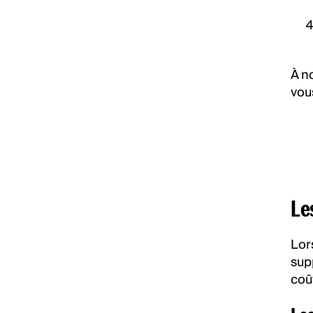
À n
vous
Les
Lor
sup
coû