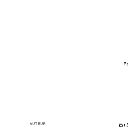
P
En t
AUTEUR