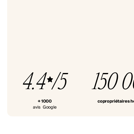
4.4
/5
150 
+ 1000
copropriétaires 
avis Google