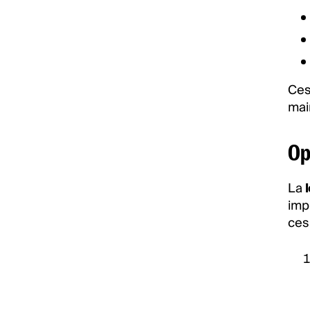
Ces
main
Op
La
imp
ces