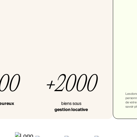
000
+2000
Les donn
personna
de votre
heureux
biens sous
savoir p
gestion locative