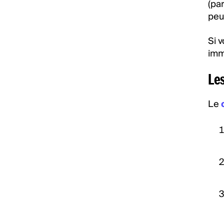
(par
peu
Si v
immo
Les
Le