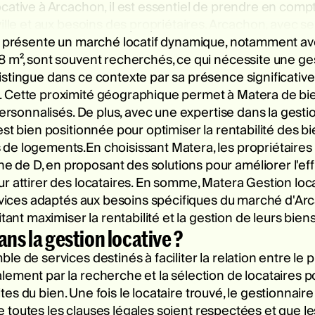
cative à Arcachon, il est essentiel de prendre en compte
ille et aux besoins des propriétaires. Arcachon, avec se
², présente un marché locatif dynamique, notamment av
 m², sont souvent recherchés, ce qui nécessite une gest
stingue dans ce contexte par sa présence significative 
. Cette proximité géographique permet à Matera de bie
ersonnalisés. De plus, avec une expertise dans la gestio
est bien positionnée pour optimiser la rentabilité des b
e logements.En choisissant Matera, les propriétaires b
de D, en proposant des solutions pour améliorer l'effi
r attirer des locataires. En somme, Matera Gestion lo
ervices adaptés aux besoins spécifiques du marché d'Arca
tant maximiser la rentabilité et la gestion de leurs biens
ans la gestion locative ?
e de services destinés à faciliter la relation entre le p
ment par la recherche et la sélection de locataires poten
sites du bien. Une fois le locataire trouvé, le gestionnair
que toutes les clauses légales soient respectées et que le