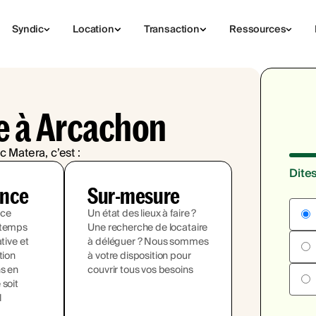
Syndic
Location
Transaction
Ressources
e à Arcachon
c Matera, c’est :
Dite
ence
Sur-mesure
ace
Un état des lieux à faire ?
 temps
Une recherche de locataire
ative et
à déléguer ? Nous sommes
tion
à votre disposition pour
ns en
couvrir tous vos besoins
 soit
l