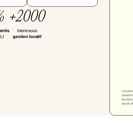
%
+2000
antis
biens sous
LI
gestion locatif
Les donn
personna
de votre
savoir p