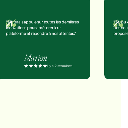
“Matera s’appuie sur toutes les dernières
“J’ai pu
innovations pour améliorer leur
des nouv
plateforme et répondre à nos attentes.”
propose
Marion
Il y a 2 semaines