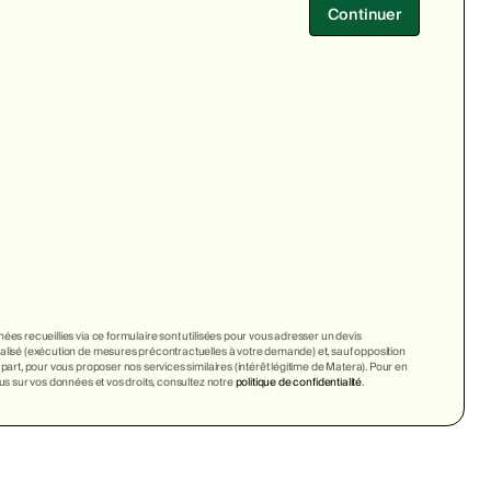
Continuer
ées recueillies via ce formulaire sont utilisées pour vous adresser un devis
lisé (exécution de mesures précontractuelles à votre demande) et, sauf opposition
 part, pour vous proposer nos services similaires (intérêt légitime de Matera). Pour en
lus sur vos données et vos droits, consultez notre
politique de confidentialité
.