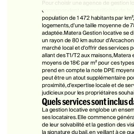
Pour choisir une agence de gestion lo
correspondent aux spécificités de la v
population de 1 472 habitants par km
logements, d'une taille moyenne de 78
adaptée.Matera Gestion locative se di
un rayon de 80 km autour d'Arcachon
marché local et d'offrir des services p
allant des T1/T2 aux maisons, Matera 
moyens de 18€ par m² pour ces types d
prend en compte la note DPE moyenne 
peut être un atout supplémentaire pou
proximité, d'expertise locale et de s
judicieux pour les propriétaires souhai
Quels services sont inclus d
La gestion locative englobe un ensembl
ses locataires. Elle commence générale
de leur solvabilité et la gestion des vi
la signature du bail, en veillant à ce 