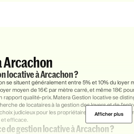
 à Arcachon
ion locative à Arcachon ?
hon se situent généralement entre 5% et 10% du loyer 
 loyer moyen de 16€ par mètre carré, et même 18€ pour le
 rapport qualité-prix. Matera Gestion locative se distin
cherche de locataires à la gestion des loyers et de l'en
choix judicieux pour les propriétaires cherchant à optim
Afficher plus
et efficace.
 de gestion locative à Arcachon ?