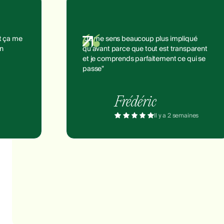
et ça me
"Je me sens beaucoup plus impliqué
on
qu'avant parce que tout est transparent
et je comprends parfaitement ce qui se
passe"
Frédéric
Il y a 2 semaines