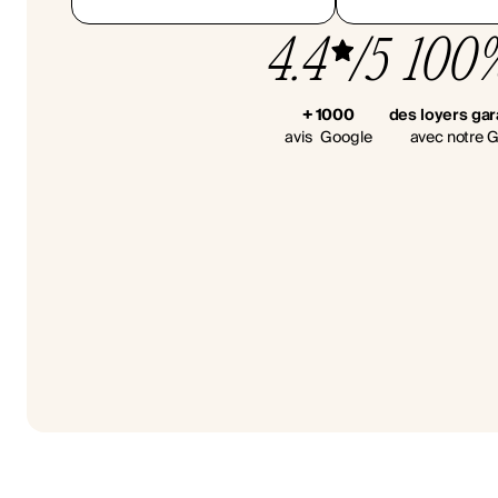
4.4
/5
100
+ 1000
des loyers gar
avis Google
avec notre G