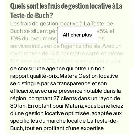
Quels sont les frais de gestion locative à La
Teste-de-Buch ?
Les frais de gestion locative à La Teste-de-
Buch se situent généralement entre 5% et
Afficher plus
10% du loyer mensuel, en fonction des
services inclus et de l'agence choisie. Avec un
loyer moyen de 14€ par mètre carré, et même
16€ pour les T1/T2, T3 et maisons, il est crucial
de choisir une agence qui offre un bon
rapport qualité-prix. Matera Gestion locative
se distingue par sa transparence et son
efficacité, avec une présence notable dans la
région, comptant 27 clients dans un rayon de
80 km. En optant pour Matera, vous bénéficiez
d'une gestion locative optimisée, adaptée aux
spécificités du marché local de La Teste-de-
Buch, tout en profitant d'une expertise