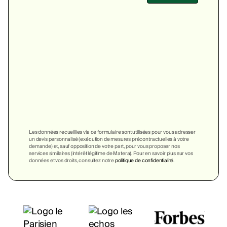
Les données recueillies via ce formulaire sont utilisées pour vous adresser
un devis personnalisé (exécution de mesures précontractuelles à votre
demande) et, sauf opposition de votre part, pour vous proposer nos
services similaires (intérêt légitime de Matera). Pour en savoir plus sur vos
données et vos droits, consultez notre
politique de confidentialité
.