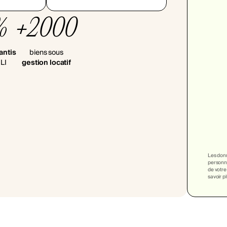
%
+2000
antis
biens sous
LI
gestion locatif
Les donn
personna
de votre
savoir p