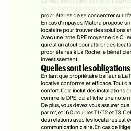
La mise en location d'un bien à La Ro
de l'estimation du loyer, de la rédacti
propriétaires de se concentrer sur d'a
En cas d'impayés, Matera propose un a
locataire pour trouver des solutions 
Avec une note DPE moyenne de C, le
qui est un atout pour attirer des loca
propriétaires à La Rochelle bénéficient
investissement.
Quelles sont les obligations 
En tant que propriétaire bailleur à La
locative conforme et efficace. Tout d'
confort. Cela inclut des installations
comme le DPE, qui affiche une note m
De plus, vous devez vous assurer que 
par m², et 16€ pour les T1/T2 et T3. C
des relations avec les locataires es
communication claire. En cas de litige,