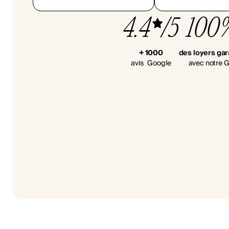
4.4
/5
100
+ 1000
des loyers gar
avis Google
avec notre G