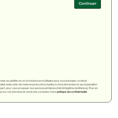
Continuer
ées recueillies via ce formulaire sont utilisées pour vous adresser un devis
lisé (exécution de mesures précontractuelles à votre demande) et, sauf opposition
 part, pour vous proposer nos services similaires (intérêt légitime de Matera). Pour en
lus sur vos données et vos droits, consultez notre
politique de confidentialité
.