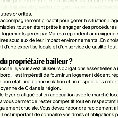
chelle peut être complexe, mais avec Matera, le process
on du bail, des diagnostics obligatoires, et de la recherc
utres priorités.
ccompagnement proactif pour gérer la situation. L'agen
amiables, tout en étant prête à engager des procédures 
s logements gérés par Matera répondent aux exigence
taires soucieux de leur impact environnemental. En chois
 d'une expertise locale et d'un service de qualité, tout 
du propriétaire bailleur ?
 Rochelle, vous avez plusieurs obligations essentielles 
abord, il est impératif de fournir un logement décent, 
 en bon état, une bonne isolation et un respect des cri
oyenne de C dans la région.
le loyer pratiqué est en adéquation avec le marché loca
ela vous permet de rester compétitif tout en respectant 
t également cruciale. Vous devez répondre rapidement à
 il est important de connaître vos droits et obligations 