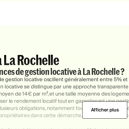
à La Rochelle
ences de gestion locative à La Rochelle ?
 de gestion locative oscillent généralement entre 5% et
n locative se distingue par une approche transparente
r moyen de 14€ par m², et une taille moyenne des logem
er le rendement locatif tout en garantissant une gesti
lusieurs obligations, notamment fournir un logement déc
Afficher plus
opriétaires dans cette démarche, en veillant à ce que 