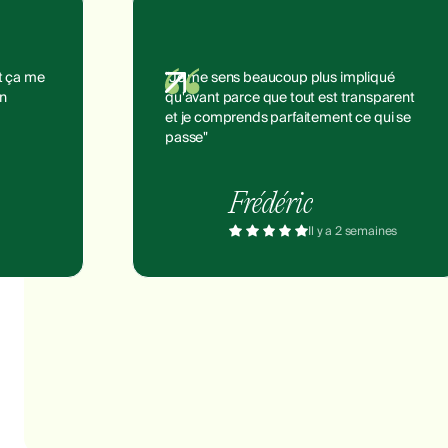
et ça me
"Je me sens beaucoup plus impliqué
on
qu'avant parce que tout est transparent
et je comprends parfaitement ce qui se
passe"
Frédéric
Il y a 2 semaines