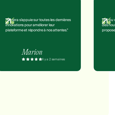
“Matera s’appuie sur toutes les dernières
“J’ai pu
innovations pour améliorer leur
des nouv
plateforme et répondre à nos attentes.”
propose
Marion
Il y a 2 semaines