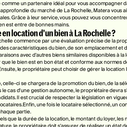
ne comme un partenaire idéal pour vous accompagner 
 approfondie du marché de La Rochelle, Matera vous aid
ales. Grâce à leur service, vous pouvez vous concentrer
ien est entre de bonnes mains.
en location d'un bien à La Rochelle ?
chelle commence par une évaluation précise de la propri
 des caractéristiques du bien, de son emplacement et d
isons avec d'autres biens similaires disponibles à la lo
urer que le bien est en bon état et conforme aux normes d
nsuite, le propriétaire peut choisir de gérer la locatio
 celle-ci se chargera de la promotion du bien, de la sél
 le cas d'une gestion autonome, le propriétaire devra s'o
ndidats. Il est crucial de respecter la législation en vi
ocataires.Enfin, une fois le locataire sélectionné, un cont
chaque partie.
els que la durée de la location, le montant du loyer, les
ature, le propriétaire doit s'assurer de réaliser un état d