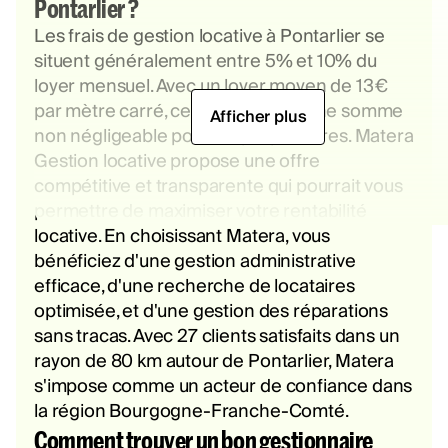
Pontarlier ?
Les frais de gestion locative à Pontarlier se
situent généralement entre 5% et 10% du
loyer mensuel. Avec un loyer moyen de 13€
par mètre carré, cela représente une somme
Afficher plus
non négligeable pour les propriétaires. Matera
Gestion locative propose une offre
compétitive et transparente qui pourrait vous
permettre de maximiser votre rentabilité
locative. En choisissant Matera, vous
bénéficiez d'une gestion administrative
efficace, d'une recherche de locataires
optimisée, et d'une gestion des réparations
sans tracas. Avec 27 clients satisfaits dans un
rayon de 80 km autour de Pontarlier, Matera
s'impose comme un acteur de confiance dans
la région Bourgogne-Franche-Comté.
Comment trouver un bon gestionnaire