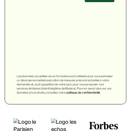
Les données recueillies via ce formulaire sont utilisées pour vous adresser
un devis personnalisé (exécution de mesures précontractuelles à votre
demande) et, sauf opposition de votre part, pour vous proposer nos
services similaires (intérêt légitime de Matera). Pour en savoir plus sur vos
données et vos droits, consultez notre
politique de confidentialité
.