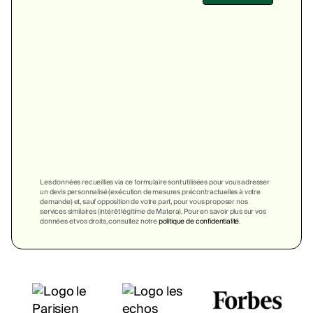
Les données recueillies via ce formulaire sont utilisées pour vous adresser
un devis personnalisé (exécution de mesures précontractuelles à votre
demande) et, sauf opposition de votre part, pour vous proposer nos
services similaires (intérêt légitime de Matera). Pour en savoir plus sur vos
données et vos droits, consultez notre
politique de confidentialité
.