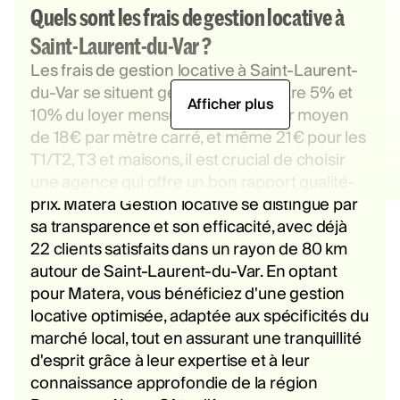
Quels sont les frais de gestion locative à
Saint-Laurent-du-Var ?
Les frais de gestion locative à Saint-Laurent-
du-Var se situent généralement entre 5% et
Afficher plus
10% du loyer mensuel. Avec un loyer moyen
de 18€ par mètre carré, et même 21€ pour les
T1/T2, T3 et maisons, il est crucial de choisir
une agence qui offre un bon rapport qualité-
prix. Matera Gestion locative se distingue par
sa transparence et son efficacité, avec déjà
22 clients satisfaits dans un rayon de 80 km
autour de Saint-Laurent-du-Var. En optant
pour Matera, vous bénéficiez d'une gestion
locative optimisée, adaptée aux spécificités du
marché local, tout en assurant une tranquillité
d'esprit grâce à leur expertise et à leur
connaissance approfondie de la région