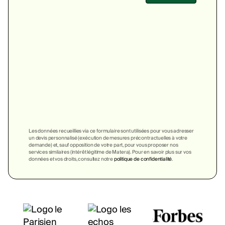
Les données recueillies via ce formulaire sont utilisées pour vous adresser
un devis personnalisé (exécution de mesures précontractuelles à votre
demande) et, sauf opposition de votre part, pour vous proposer nos
services similaires (intérêt légitime de Matera). Pour en savoir plus sur vos
données et vos droits, consultez notre
politique de confidentialité
.