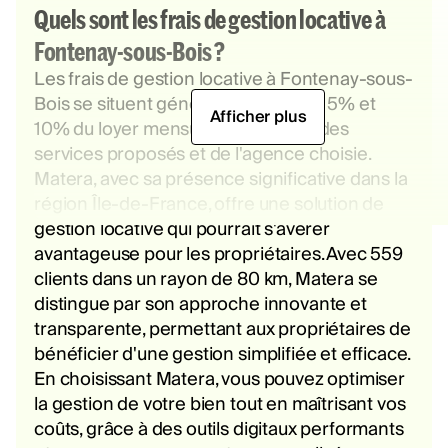
Quels sont les frais de gestion locative à
Fontenay-sous-Bois ?
Les frais de gestion locative à Fontenay-sous-
Bois se situent généralement entre 5% et
Afficher plus
10% du loyer mensuel, en fonction des
services proposés et de l'agence choisie.
Matera, avec sa présence significative dans la
région Île-de-France, offre une solution de
gestion locative qui pourrait s'avérer
avantageuse pour les propriétaires. Avec 559
clients dans un rayon de 80 km, Matera se
distingue par son approche innovante et
transparente, permettant aux propriétaires de
bénéficier d'une gestion simplifiée et efficace.
En choisissant Matera, vous pouvez optimiser
la gestion de votre bien tout en maîtrisant vos
coûts, grâce à des outils digitaux performants