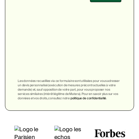
Les données recueillies via ce formulaire sont utilisées pour vous adresser
un devis personnalisé (exécution de mesures précontractuelles à votre
demande) et, sauf opposition de votre part, pour vous proposer nos
services similaires (intérêt légitime de Matera). Pour en savoir plus sur vos
données et vos droits, consultez notre
politique de confidentialité
.