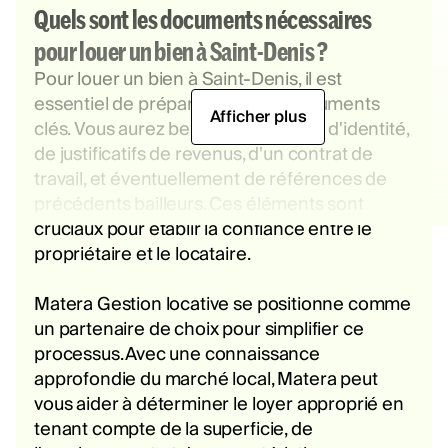
Quels sont les documents nécessaires
pour louer un bien à Saint-Denis ?
Pour louer un bien à Saint-Denis, il est
essentiel de préparer certains documents
Afficher plus
clés. Vous aurez besoin d'une pièce d'identité,
de justificatifs de revenus, d'un contrat de
travail, et éventuellement de références de
précédents bailleurs. Ces éléments sont
cruciaux pour établir la confiance entre le
propriétaire et le locataire.
Matera Gestion locative se positionne comme
un partenaire de choix pour simplifier ce
processus. Avec une connaissance
approfondie du marché local, Matera peut
vous aider à déterminer le loyer approprié en
tenant compte de la superficie, de