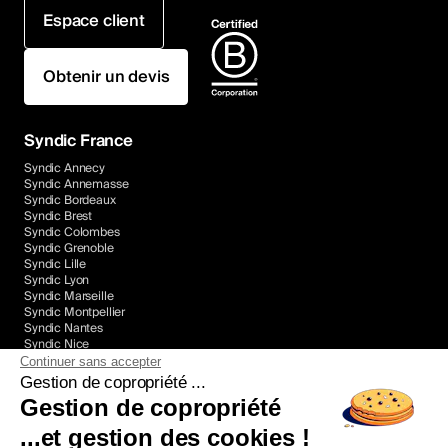
Espace client
Obtenir un devis
Syndic France
Syndic Annecy
Syndic Annemasse
Syndic Bordeaux
Syndic Brest
Syndic Colombes
Syndic Grenoble
Syndic Lille
Syndic Lyon
Syndic Marseille
Syndic Montpellier
Syndic Nantes
Syndic Nice
Syndic Paris
Continuer sans accepter
Syndic Rennes
Gestion de copropriété ...
Syndic Toulon
Gestion de copropriété
Syndic Toulouse
...et gestion des cookies !