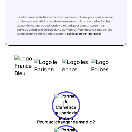
Les données recueillies via ce formulaire sont utilisées pour vous adresser
un devis personnalisé (exécution de mesures précontractuelles à votre
demande) et, sauf opposition de votre part, pour vous proposer nos
services similaires (intérêt légitime de Matera). Pour en savoir plus sur vos
données et vos droits, consultez notre
politique de confidentialité
.
Pourquoi changer de syndic ?