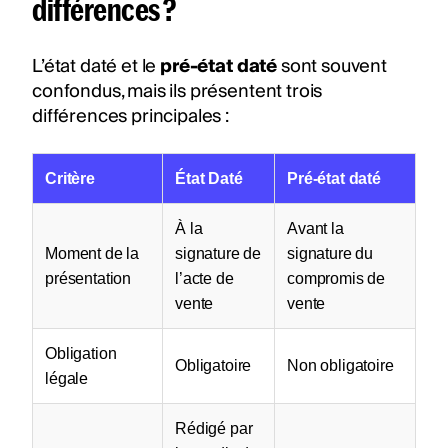
différences ?
L’état daté et le
pré-état daté
sont souvent
confondus, mais ils présentent trois
différences principales :
Critère
État Daté
Pré-état daté
À la
Avant la
Moment de la
signature de
signature du
présentation
l’acte de
compromis de
vente
vente
Obligation
Obligatoire
Non obligatoire
légale
Rédigé par