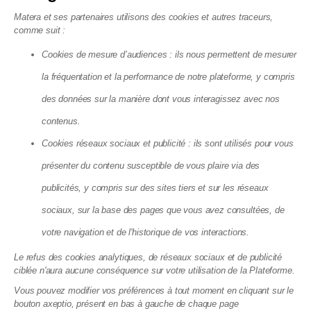
Nos Guides
Matera et ses partenaires utilisons des cookies et autres traceurs,
Nos guides sur le syndic
comme suit :
Nos guides sur la législation
Nos guides sur la gestion locative
Nos guides sur les finances d'une copro
Cookies de mesure d’audiences : ils nous permettent de mesurer
Nos guides sur les travaux en copropriété
Syndic en ligne
la fréquentation et la performance de notre plateforme, y compris
Syndic bénévole
Copropriété sans syndic
des données sur la manière dont vous interagissez avec nos
Syndic petite copropriété
Devis syndic copropriété
contenus.
Cookies réseaux sociaux et publicité : ils sont utilisés pour vous
présenter du contenu susceptible de vous plaire via des
Matera SAS - 8, Cité Paradis, 75010 Paris
publicités, y compris sur des sites tiers et sur les réseaux
La société Matera, société par action simplifiée, au capital de 72
083,03 €, dont le siège se situe 8 cité Paradis Paris (75010),
sociaux, sur la base des pages que vous avez consultées, de
RCS de Paris, sous le numéro 825 188 576 est enregistrée par
votre navigation et de l'historique de vos interactions.
l’Autorité de Contrôle Prudentiel et de Résolution (ACPR), sous le
numéro 88276, enregistrement consultable dans le Registre
Le refus des cookies analytiques, de réseaux sociaux et de publicité
des agents financiers (www.regafi.fr) en tant qu’Agent de
ciblée n'aura aucune conséquence sur votre utilisation de la Plateforme.
services de paiement de l’établissement de monnaie
électronique Treezor (CIB 16798), dont le siège social est situé
Vous pouvez modifier vos préférences à tout moment en cliquant sur le
33 rue de Wagram 75017 Paris. Matera est immatriculée à
bouton axeptio, présent en bas à gauche de chaque page