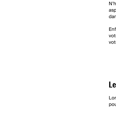
N’h
asp
dan
Enf
vot
vot
Le
Lor
pou