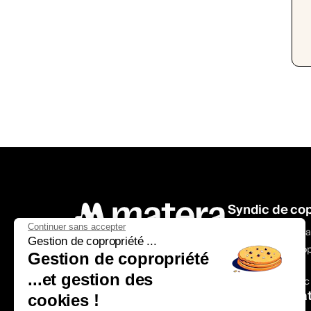
Syndic de cop
Continuer sans accepter
Offre - Syndic Loca
Transaction
Gestion de copropriété ...
Offre - Syndic Coop
Acheter un bien
Gestion de copropriété
Tarifs syndic
Estimer un bien
...et gestion des
Changer de syndic
Barème d’honoraires
Gestion Locat
cookies !