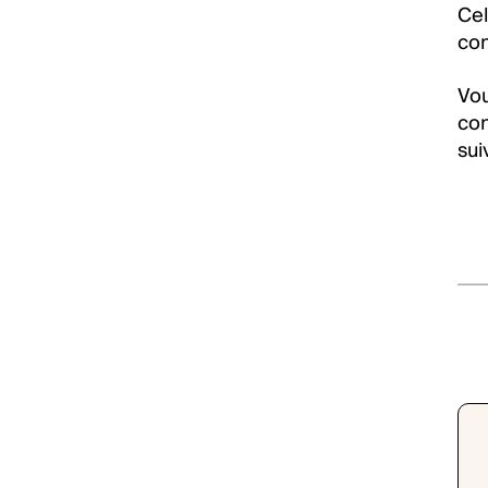
Cel
con
Vou
con
sui