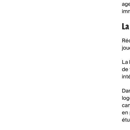
age
imm
La
Réd
jou
La 
de 
int
Dan
log
can
en 
étu