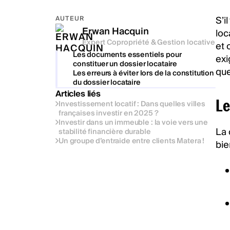
S’i
AUTEUR
Erwan Hacquin
loc
Expert Copropriété & Gestion locative
et 
Les documents essentiels pour
exi
constituer un dossier locataire
que
Les erreurs à éviter lors de la constitution
du dossier locataire
Articles liés
Le
Investissement locatif : Dans quelles villes
françaises investir en 2025 ?
Investir dans un immeuble : la voie vers une
La 
stabilité financière durable
Un groupe d’entraide entre clients Matera !
bie