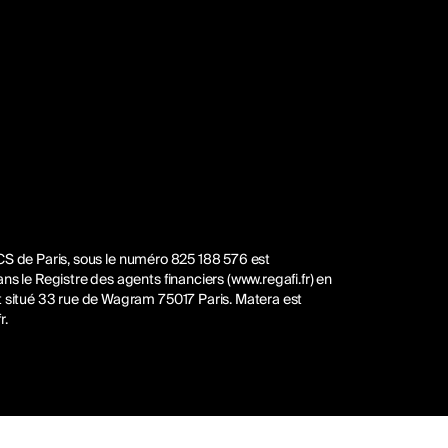
 RCS de Paris, sous le numéro 825 188 576 est
s le Registre des agents financiers (www.regafi.fr) en
t situé 33 rue de Wagram 75017 Paris. Matera est
r
.
rmité avec les réglementations. Personnalisez vos préfére