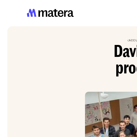
ACCU
Davi
pro