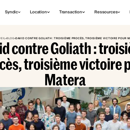
Syndic
Location
Transaction
Ressources
EIL
BLOG
DAVID CONTRE GOLIATH : TROISIÈME PROCÈS, TROISIÈME VICTOIRE POUR 
d contre Goliath : troi
cès, troisième victoire 
Matera