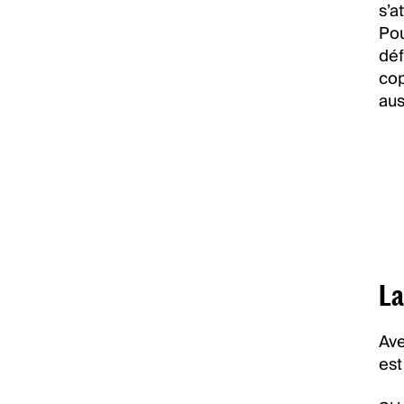
s’a
Pou
dé
cop
aus
La
Ave
est