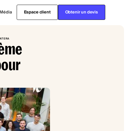
Média
Espace client
Obtenir un devis
MATERA
sième
pour