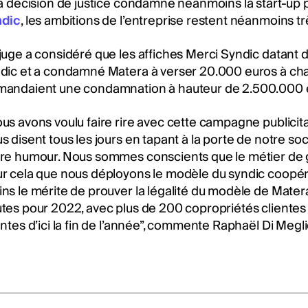
la décision de justice condamne néanmoins la start-up
ndic
, les ambitions de l’entreprise restent néanmoins tr
juge a considéré que les affiches Merci Syndic datant 
dic et a condamné Matera à verser 20.000 euros à chac
andaient une condamnation à hauteur de 2.500.000 
us avons voulu faire rire avec cette campagne publicita
s disent tous les jours en tapant à la porte de notre soc
re humour. Nous sommes conscients que le métier de gesti
r cela que nous déployons le modèle du syndic coopéra
ns le mérite de prouver la légalité du modèle de Mater
tes pour 2022, avec plus de 200 copropriétés cliente
entes d’ici la fin de l’année”, commente Raphaël Di Megli