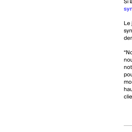
Si 
sy
Le 
syn
dem
“No
nou
not
pou
moi
hau
cli