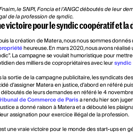
Fnaim, le SNPI, Foncia et l’ANGC déboutés de leur d
égal de la profession de syndic.
e victoire pour le syndic coopératif et l
uis la création de Matera, nous nous sommes donnés un
propriété
heureuse. En mars 2020, nous avons réalisé u
dic”. La campagne se voulait humoristique pour mettre 
tidien des milliers de copropriétaires avec leur
syndic
 la sortie de la campagne publicitaire, les syndicats de
idé d’assigner Matera en justice, d’abord en référé puis
 déboutés de leurs demandes en référé le 4 novembre 2
ribunal de Commerce de Paris
a rendu hier son jugem
justice a donné raison à Matera et a débouté les plaigna
leur assignation pour exercice illégal de la profession.
est une vraie victoire pour le monde des start-ups en gén