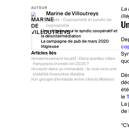
La 
AUTEUR
Marine de Villoutreys
ill
Juriste - Copropriété et syndic de
Un
copropriété
Une victoire pour le syndic coopératif et
la désintermédiation
Dep
La campagne de pub de mars 2020
co
litigieuse
Articles liés
Syn
Investissement locatif : Dans quelles villes
quo
françaises investir en 2025 ?
Investir dans un immeuble : la voie vers une
stabilité financière durable
Dès
Un groupe d’entraide entre clients Matera !
déc
été
le
T
La 
de 
“C’