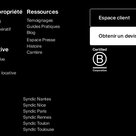
ropriété
Ressources
Espace client
Témoignages
l
Guides Pratiques
ératif
Blog
Obtenir un devi
Espace Presse
Histoire
ive
Carrière
ive
 locative
Syndic Nantes
Syndic Nice
Syndic Paris
Syndic Rennes
Syndic Toulon
Syndic Toulouse