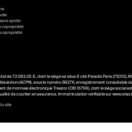
gne
vole
sans syndic
e copropriété
 copropriété
pital de 72 083,03 €, dont le siège se situe 8 cité Paradis Paris (75010),
e Résolution (ACPR), sous le numéro 88276, enregistrement consultable dan
ent de monnaie électronique Treezor (CIB 16798), dont le siège social es
lité de courtier en assurance. Immatriculation vérifiable sur
www.orias.f
ez vos Options
du site
 paramètres de confidentialité, en garantissant la confo