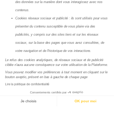
Copropriété sans syndic
des données sur la manière dont vous interagissez avec nos
Syndic petite copropriété
Devis syndic copropriété
contenus.
Cookies réseaux sociaux et publicité : ils sont utilisés pour vous
présenter du contenu susceptible de vous plaire via des
Matera SAS - 8, Cité Paradis, 75010 Paris
publicités, y compris sur des sites tiers et sur les réseaux
La société Matera, société par action simplifiée, au capital de 72
083,03 €, dont le siège se situe 8 cité Paradis Paris (75010),
sociaux, sur la base des pages que vous avez consultées, de
RCS de Paris, sous le numéro 825 188 576 est enregistrée par
votre navigation et de l'historique de vos interactions.
l’Autorité de Contrôle Prudentiel et de Résolution (ACPR), sous le
numéro 88276, enregistrement consultable dans le Registre
Le refus des cookies analytiques, de réseaux sociaux et de publicité
des agents financiers (www.regafi.fr) en tant qu’Agent de
ciblée n'aura aucune conséquence sur votre utilisation de la Plateforme.
services de paiement de l’établissement de monnaie
électronique Treezor (CIB 16798), dont le siège social est situé
Vous pouvez modifier vos préférences à tout moment en cliquant sur le
33 rue de Wagram 75017 Paris. Matera est immatriculée à
bouton axeptio, présent en bas à gauche de chaque page
l'ORIAS sous le numéro 19004585 en qualité de courtier en
Lire la politique de confidentialité
assurance. Immatriculation vérifiable sur
www.orias.fr
.
Consentements certifiés par
Documentations juridiques
Politique de confidentialité du site
Je choisis
OK pour moi
Axeptio consent
Plateforme de Gestion du Consentement : Personnalisez