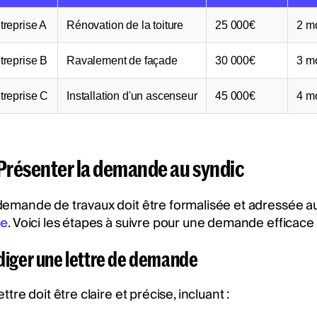
treprise A
Rénovation de la toiture
25 000€
2 m
treprise B
Ravalement de façade
30 000€
3 m
treprise C
Installation d'un ascenseur
45 000€
4 m
 Présenter la demande au syndic
demande de travaux doit être formalisée et adressée a
ne
. Voici les étapes à suivre pour une demande efficace 
diger une lettre de demande
ettre doit être claire et précise, incluant :