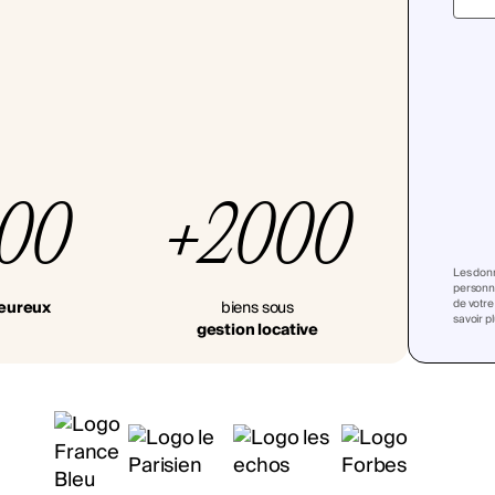
000
+2000
Les donn
personna
de votre
heureux
biens sous
savoir p
gestion locative