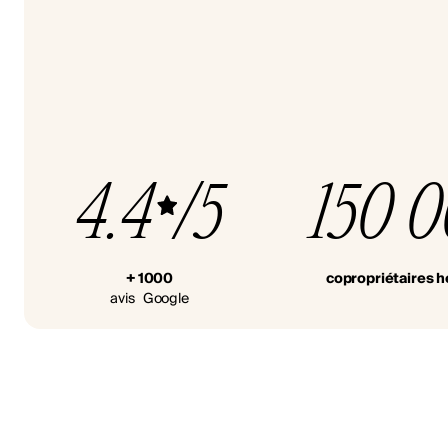
4.4
/5
150 
+ 1000
copropriétaires 
avis Google