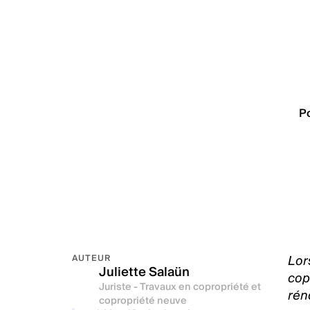
P
Lors
AUTEUR
Juliette Salaün
cop
Juriste - Travaux en copropriété et
rén
copropriété neuve