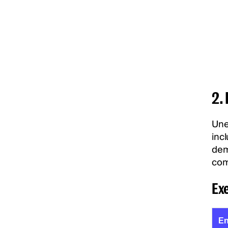
2.
Une 
inc
dem
com
Ex
En