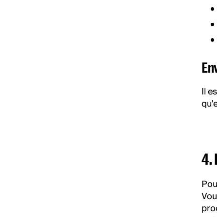
En
Il 
qu'e
4.
Pou
Vou
pro