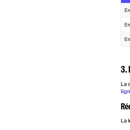
En
En
En
3.
La 
lig
Ré
La l