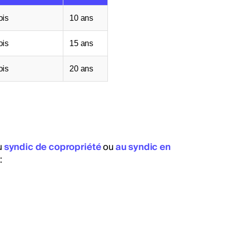
ois
10 ans
ois
15 ans
ois
20 ans
u
syndic de copropriété
ou
au syndic en
: