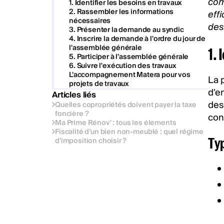
com
1. Identifier les besoins en travaux
2. Rassembler les informations
eff
nécessaires
des
3. Présenter la demande au syndic
4. Inscrire la demande à l'ordre du jour de
l'assemblée générale
1. 
5. Participer à l'assemblée générale
6. Suivre l'exécution des travaux
L'accompagnement Matera pour vos
La 
projets de travaux
d'en
Articles liés
des
Quelles copropriétés doivent payer la taxe
foncière ?
con
Ma Prime Rénov' : tous les élements
Fiscalité d’un bien non-meublé : quel régime
Typ
d’imposition choisir ?