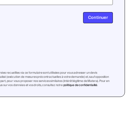
Continuer
ées recueillies via ce formulaire sont utilisées pour vous adresser un devis
lisé (exécution de mesures précontractuelles à votre demande) et, sauf opposition
 part, pour vous proposer nos services similaires (intérêt légitime de Matera). Pour en
lus sur vos données et vos droits, consultez notre
politique de confidentialité
.