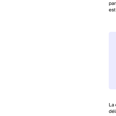
par
est
La 
dél