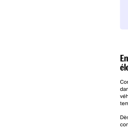
En
él
Con
dan
véh
tem
Dès
co