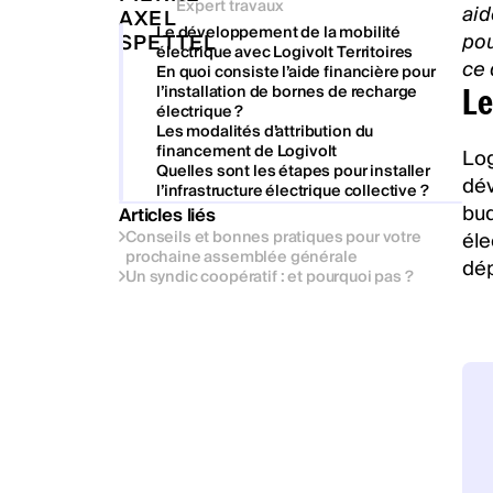
Expert travaux
aid
Le développement de la mobilité
pou
électrique avec Logivolt Territoires
ce 
En quoi consiste l’aide financière pour
l’installation de bornes de recharge
Le
électrique ?
Les modalités d’attribution du
financement de Logivolt
Log
Quelles sont les étapes pour installer
dév
l’infrastructure électrique collective ?
bud
Articles liés
Conseils et bonnes pratiques pour votre
éle
prochaine assemblée générale
dép
Un syndic coopératif : et pourquoi pas ?