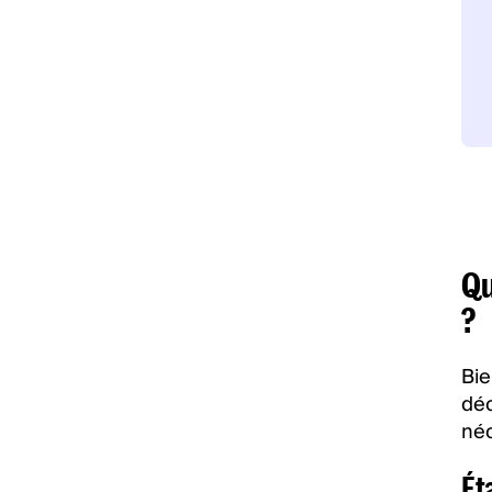
Qu
?
Bie
déc
néc
Ét