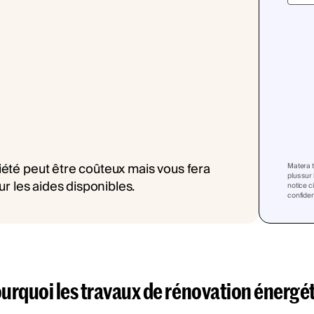
Matera t
plus sur
notice c
confident
urquoi les travaux de rénovation énergét