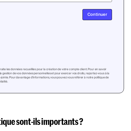
Continuer
raite les données recueillies pour la création de votre compte client. Pour en savoir
 la gestion de vos données personnelles et pour exercer vos droits, reportez-vous à la
i-jointe. Pour davantage d’informations, vous pouvez vous référer à notre politique de
ialité.
ique sont-ils importants ?