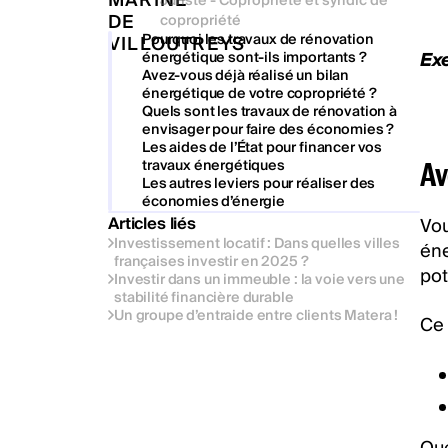
Juriste - Copropriété et syndic de
copropriété
Pourquoi les travaux de rénovation
Exe
énergétique sont-ils importants ?
Avez-vous déjà réalisé un bilan
énergétique de votre copropriété ?
Quels sont les travaux de rénovation à
envisager pour faire des économies ?
Les aides de l’État pour financer vos
travaux énergétiques
Av
Les autres leviers pour réaliser des
économies d’énergie
Articles liés
Vou
Investissement locatif : Dans quelles villes
éne
françaises investir en 2025 ?
pot
Investir dans un immeuble : la voie vers une
stabilité financière durable
Un groupe d’entraide entre clients Matera !
Ce 