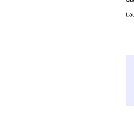
Que
L’a