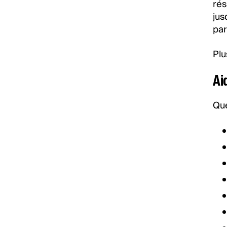
rés
jus
par 
Plu
Ai
Que