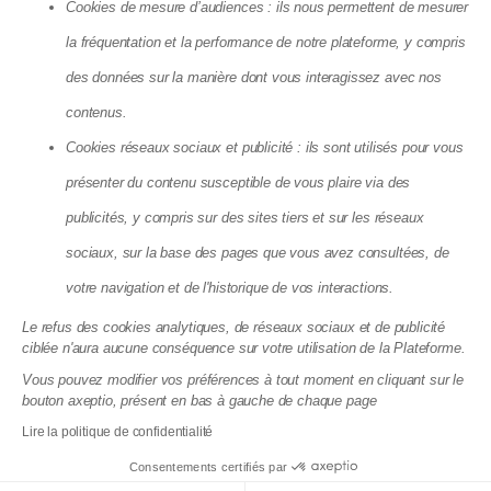
Nos guides sur les finances d'une copro
Cookies de mesure d’audiences : ils nous permettent de mesurer
Nos guides sur les travaux en copropriété
Syndic en ligne
la fréquentation et la performance de notre plateforme, y compris
Syndic bénévole
Copropriété sans syndic
des données sur la manière dont vous interagissez avec nos
Syndic petite copropriété
Devis syndic copropriété
contenus.
Cookies réseaux sociaux et publicité : ils sont utilisés pour vous
présenter du contenu susceptible de vous plaire via des
Matera SAS - 8, Cité Paradis, 75010 Paris
publicités, y compris sur des sites tiers et sur les réseaux
La société Matera, société par action simplifiée, au capital de 72
083,03 €, dont le siège se situe 8 cité Paradis Paris (75010),
sociaux, sur la base des pages que vous avez consultées, de
RCS de Paris, sous le numéro 825 188 576 est enregistrée par
votre navigation et de l'historique de vos interactions.
l’Autorité de Contrôle Prudentiel et de Résolution (ACPR), sous le
numéro 88276, enregistrement consultable dans le Registre
Le refus des cookies analytiques, de réseaux sociaux et de publicité
des agents financiers (www.regafi.fr) en tant qu’Agent de
ciblée n'aura aucune conséquence sur votre utilisation de la Plateforme.
services de paiement de l’établissement de monnaie
électronique Treezor (CIB 16798), dont le siège social est situé
Vous pouvez modifier vos préférences à tout moment en cliquant sur le
33 rue de Wagram 75017 Paris. Matera est immatriculée à
bouton axeptio, présent en bas à gauche de chaque page
l'ORIAS sous le numéro 19004585 en qualité de courtier en
Lire la politique de confidentialité
assurance. Immatriculation vérifiable sur
www.orias.fr
.
Consentements certifiés par
Documentations juridiques
Politique de confidentialité du site