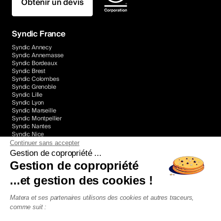
Obtenir un devis
Syndic France
Syndic Annecy
Syndic Annemasse
Syndic Bordeaux
Syndic Brest
Syndic Colombes
Syndic Grenoble
Syndic Lille
Syndic Lyon
Syndic Marseille
Syndic Montpellier
Syndic Nantes
Syndic Nice
Syndic Paris
Continuer sans accepter
Syndic Rennes
Gestion de copropriété ...
Syndic Toulon
Gestion de copropriété
Syndic Toulouse
...et gestion des cookies !
Nos Guides
Matera et ses partenaires utilisons des cookies et autres traceurs,
Nos guides sur le syndic
comme suit :
Nos guides sur la législation
Nos guides sur la gestion locative