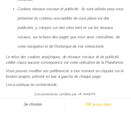
Devis syndic copropriété
Cookies réseaux sociaux et publicité : ils sont utilisés pour vous
présenter du contenu susceptible de vous plaire via des
Matera SAS - 8, Cité Paradis, 75010 Paris
publicités, y compris sur des sites tiers et sur les réseaux
La société Matera, société par action simplifiée, au capital de 72
083,03 €, dont le siège se situe 8 cité Paradis Paris (75010),
sociaux, sur la base des pages que vous avez consultées, de
RCS de Paris, sous le numéro 825 188 576 est enregistrée par
votre navigation et de l'historique de vos interactions.
l’Autorité de Contrôle Prudentiel et de Résolution (ACPR), sous le
numéro 88276, enregistrement consultable dans le Registre
Le refus des cookies analytiques, de réseaux sociaux et de publicité
des agents financiers (www.regafi.fr) en tant qu’Agent de
ciblée n'aura aucune conséquence sur votre utilisation de la Plateforme.
services de paiement de l’établissement de monnaie
électronique Treezor (CIB 16798), dont le siège social est situé
Vous pouvez modifier vos préférences à tout moment en cliquant sur le
33 rue de Wagram 75017 Paris. Matera est immatriculée à
bouton axeptio, présent en bas à gauche de chaque page
l'ORIAS sous le numéro 19004585 en qualité de courtier en
Lire la politique de confidentialité
assurance. Immatriculation vérifiable sur
www.orias.fr
.
Consentements certifiés par
Documentations juridiques
Politique de confidentialité du site
Je choisis
OK pour moi
Axeptio consent
Plateforme de Gestion du Consentement : Personnalisez
Notre plateforme vous permet d'adapter et de gérer vos p