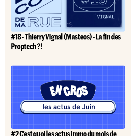
#18 - Thierry Vignal (Masteos) - La fin des
Proptech ?!
#2 C’est quoi les actus immo du mois de