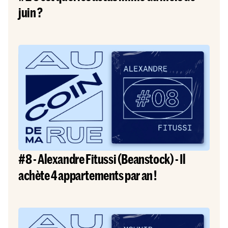
juin ?
#8 - Alexandre Fitussi (Beanstock) - Il
achète 4 appartements par an !