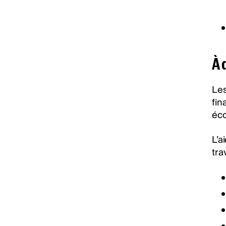
À 
Les
fin
éco
L’a
tra