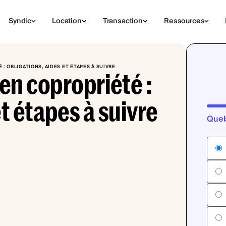
Syndic
Location
Transaction
Ressources
: OBLIGATIONS, AIDES ET ÉTAPES À SUIVRE
en copropriété :
et étapes à suivre
Quel