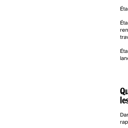
Éta
Éta
ren
tra
Éta
lan
Qu
le
Dan
rap