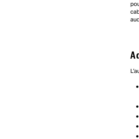
pou
cab
aud
A 
L’a