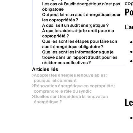
cop
Les cas où l'audit énergétique n'est pas
obligatoire
Po
Qui peut faire un audit énergétique pour
les copropriétés ?
A quoi sert un audit énergétique ?
L’
a
À quelles aides ai-je le droit pour ma
copropriété ?
Quelles sont les étapes pour faire son
audit énergétique obligatoire ?
Quelles sont les informations que je
trouve dans un rapport d’audit pour les
résidences collectives ?
Articles liés
Adopter les énergies renouvelables :
pourquoi et comment
Rénovation énergétique en copropriété :
comprendre le rôle du syndic
Quelles sont les aides à la rénovation
Le
énergétique ?