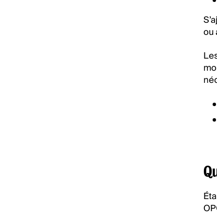
S’a
ou 
Les
mon
néc
Qu
Éta
OP