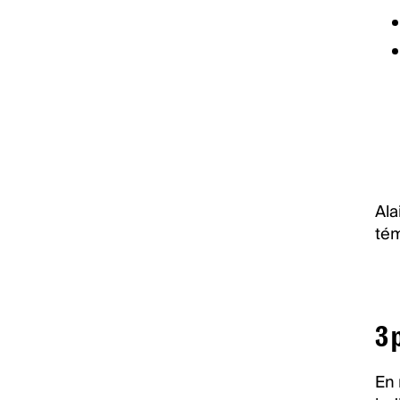
Ala
tém
3 
En 