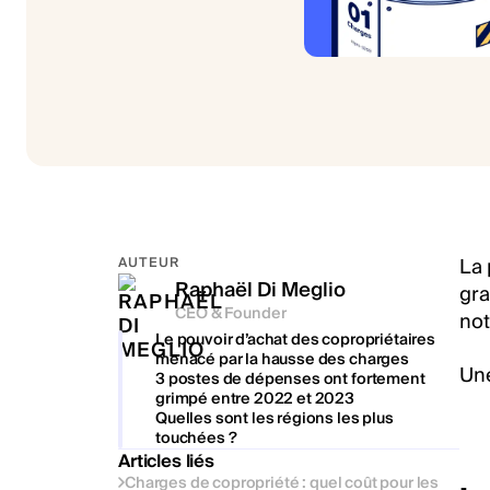
La 
AUTEUR
Raphaël Di Meglio
gra
CEO & Founder
not
Le pouvoir d’achat des copropriétaires
menacé par la hausse des charges
Une
3 postes de dépenses ont fortement
grimpé entre 2022 et 2023
Quelles sont les régions les plus
touchées ?
Articles liés
Charges de copropriété : quel coût pour les