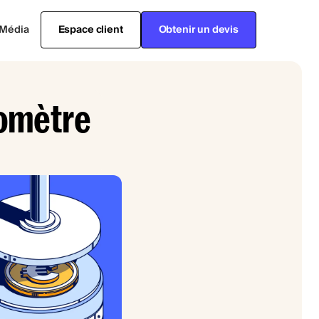
Média
Espace client
Obtenir un devis
romètre