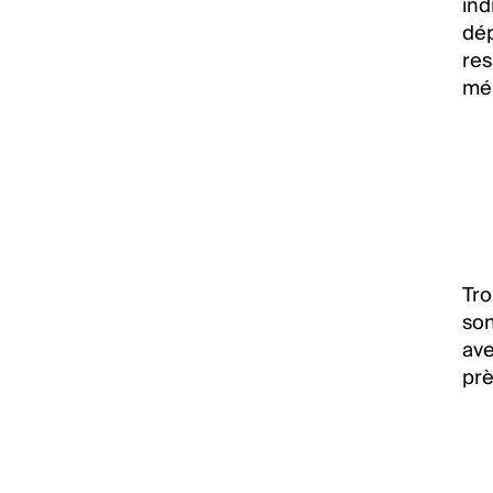
ind
dép
res
mé
Tro
son
ave
prè