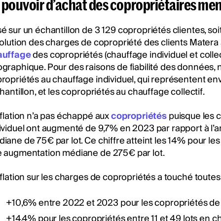
 pouvoir d’achat des copropriétaires men
é sur un échantillon de 3 129 copropriétés clientes, soi
volution des charges de copropriété des clients Matera 
auffage
des copropriétés (chauffage individuel et collect
graphique. Pour des raisons de fiabilité des données, no
ropriétés au chauffage individuel, qui représentent e
chantillon, et les copropriétés au chauffage collectif.
nflation n’a pas échappé aux
copropriétés
puisque les 
ividuel ont augmenté de 9,7% en 2023 par rapport à l’
iane de 75€ par lot. Ce chiffre atteint les 14% pour les
 augmentation médiane de 275€ par lot.
nflation sur les charges de copropriétés a touché toutes 
+10,6% entre 2022 et 2023 pour les copropriétés de 2 
+14,4% pour les copropriétés entre 11 et 49 lots en ch