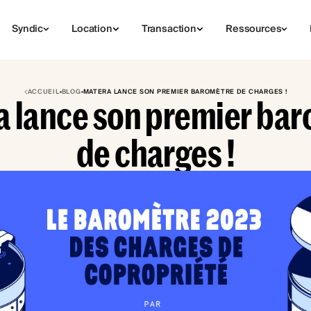
Syndic
Location
Transaction
Ressources
ACCUEIL
BLOG
MATERA LANCE SON PREMIER BAROMÈTRE DE CHARGES !
 lance son premier ba
de charges !