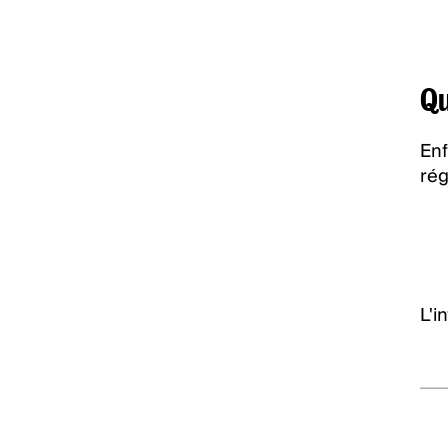
Qu
Enf
rég
L'i