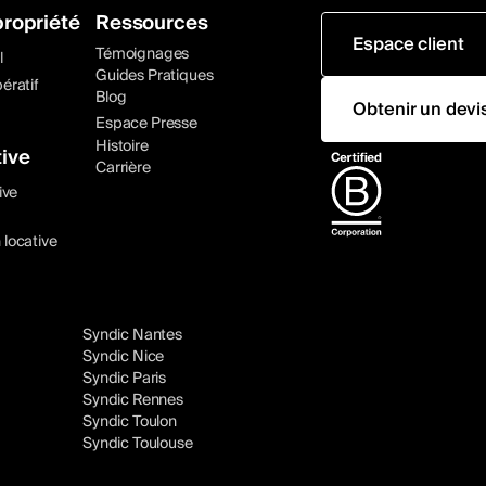
ropriété
Ressources
Espace client
Témoignages
l
Guides Pratiques
ératif
Blog
Obtenir un devi
Espace Presse
Histoire
ive
Carrière
ive
 locative
Syndic Nantes
Syndic Nice
Syndic Paris
Syndic Rennes
Syndic Toulon
Syndic Toulouse