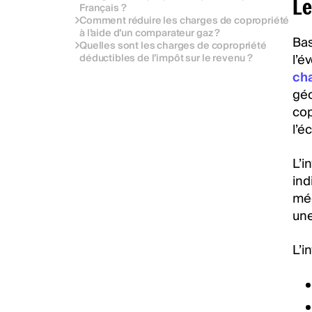
Le
Français ?
Comment réduire les charges de copropriété
à l’aide d’un comparateur gaz ?
Bas
Quelles sont les charges de copropriété
l’é
déductibles de l’impôt sur le revenu ?
ch
géo
cop
l’é
L’i
ind
méd
une
L’i