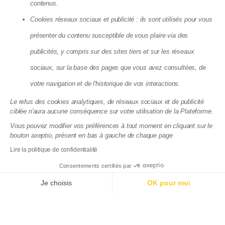
Agence Locative Paris
contenus.
Agence Locative Rennes
Agence Locative Toulon
Cookies réseaux sociaux et publicité : ils sont utilisés pour vous
présenter du contenu susceptible de vous plaire via des
Matera SAS - 8, Cité Paradis, 75010 Paris
publicités, y compris sur des sites tiers et sur les réseaux
La société Matera, société par action simplifiée, au capital de 72
083,03 €, dont le siège se situe 8 cité Paradis Paris (75010),
sociaux, sur la base des pages que vous avez consultées, de
RCS de Paris, sous le numéro 825 188 576 est enregistrée par
votre navigation et de l'historique de vos interactions.
l’Autorité de Contrôle Prudentiel et de Résolution (ACPR), sous le
numéro 88276, enregistrement consultable dans le Registre
Le refus des cookies analytiques, de réseaux sociaux et de publicité
des agents financiers (www.regafi.fr) en tant qu’Agent de
ciblée n'aura aucune conséquence sur votre utilisation de la Plateforme.
services de paiement de l’établissement de monnaie
électronique Treezor (CIB 16798), dont le siège social est situé
Vous pouvez modifier vos préférences à tout moment en cliquant sur le
33 rue de Wagram 75017 Paris. Matera est immatriculée à
bouton axeptio, présent en bas à gauche de chaque page
l'ORIAS sous le numéro 19004585 en qualité de courtier en
Lire la politique de confidentialité
assurance. Immatriculation vérifiable sur
www.orias.fr
.
Consentements certifiés par
Documentations juridiques
Politique de confidentialité du site
Je choisis
OK pour moi
Axeptio consent
Plateforme de Gestion du Consentement : Personnalisez
Notre plateforme vous permet d'adapter et de gérer vos p