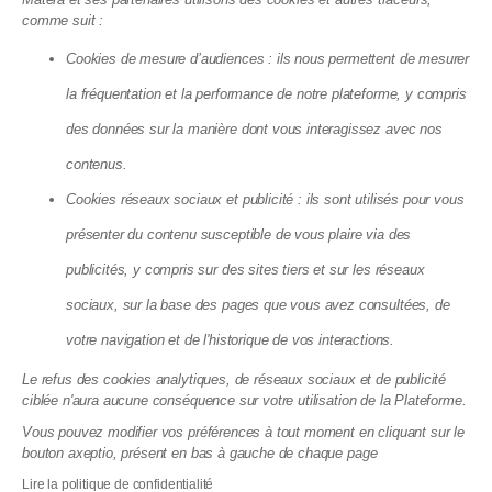
Nos guides sur le syndic
comme suit :
Nos guides sur la législation
Nos guides sur la gestion locative
Nos guides sur les finances d'une copro
Cookies de mesure d’audiences : ils nous permettent de mesurer
Nos guides sur les travaux en copropriété
Syndic en ligne
la fréquentation et la performance de notre plateforme, y compris
Syndic bénévole
Copropriété sans syndic
des données sur la manière dont vous interagissez avec nos
Syndic petite copropriété
Devis syndic copropriété
contenus.
Cookies réseaux sociaux et publicité : ils sont utilisés pour vous
présenter du contenu susceptible de vous plaire via des
Matera SAS - 8, Cité Paradis, 75010 Paris
publicités, y compris sur des sites tiers et sur les réseaux
La société Matera, société par action simplifiée, au capital de 72
083,03 €, dont le siège se situe 8 cité Paradis Paris (75010),
sociaux, sur la base des pages que vous avez consultées, de
RCS de Paris, sous le numéro 825 188 576 est enregistrée par
votre navigation et de l'historique de vos interactions.
l’Autorité de Contrôle Prudentiel et de Résolution (ACPR), sous le
numéro 88276, enregistrement consultable dans le Registre
Le refus des cookies analytiques, de réseaux sociaux et de publicité
des agents financiers (www.regafi.fr) en tant qu’Agent de
ciblée n'aura aucune conséquence sur votre utilisation de la Plateforme.
services de paiement de l’établissement de monnaie
électronique Treezor (CIB 16798), dont le siège social est situé
Vous pouvez modifier vos préférences à tout moment en cliquant sur le
33 rue de Wagram 75017 Paris. Matera est immatriculée à
bouton axeptio, présent en bas à gauche de chaque page
l'ORIAS sous le numéro 19004585 en qualité de courtier en
Lire la politique de confidentialité