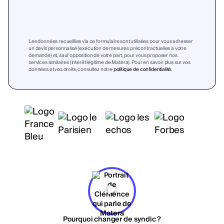
Les données recueillies via ce formulaire sont utilisées pour vous adresser
un devis personnalisé (exécution de mesures précontractuelles à votre
demande) et, sauf opposition de votre part, pour vous proposer nos
services similaires (intérêt légitime de Matera). Pour en savoir plus sur vos
données et vos droits, consultez notre
politique de confidentialité
.
Pourquoi changer de syndic ?