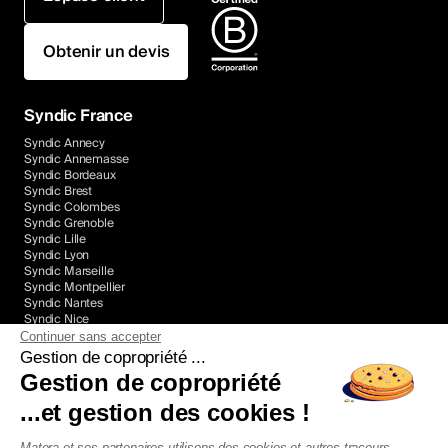
Obtenir un devis
Syndic France
Syndic Annecy
Syndic Annemasse
Syndic Bordeaux
Syndic Brest
Syndic Colombes
Syndic Grenoble
Syndic Lille
Syndic Lyon
Syndic Marseille
Syndic Montpellier
Syndic Nantes
Syndic Nice
Syndic Paris
Continuer sans accepter
Syndic Rennes
Gestion de copropriété ...
Syndic Toulon
Gestion de copropriété
Syndic Toulouse
...et gestion des cookies !
Nos Guides
Matera et ses partenaires utilisons des cookies et autres traceurs,