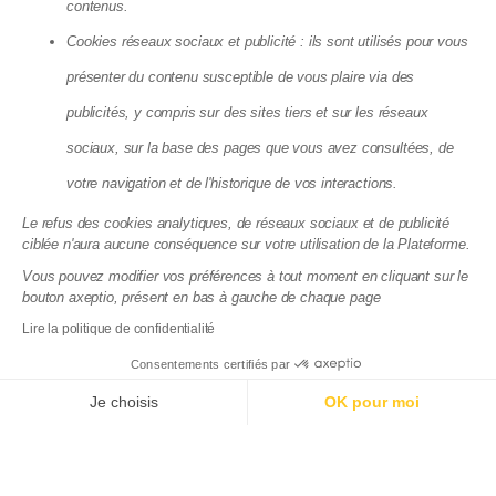
Devis syndic copropriété
contenus.
Cookies réseaux sociaux et publicité : ils sont utilisés pour vous
présenter du contenu susceptible de vous plaire via des
Matera SAS - 8, Cité Paradis, 75010 Paris
publicités, y compris sur des sites tiers et sur les réseaux
La société Matera, société par action simplifiée, au capital de 72
083,03 €, dont le siège se situe 8 cité Paradis Paris (75010),
sociaux, sur la base des pages que vous avez consultées, de
RCS de Paris, sous le numéro 825 188 576 est enregistrée par
votre navigation et de l'historique de vos interactions.
l’Autorité de Contrôle Prudentiel et de Résolution (ACPR), sous le
numéro 88276, enregistrement consultable dans le Registre
Le refus des cookies analytiques, de réseaux sociaux et de publicité
des agents financiers (www.regafi.fr) en tant qu’Agent de
ciblée n'aura aucune conséquence sur votre utilisation de la Plateforme.
services de paiement de l’établissement de monnaie
électronique Treezor (CIB 16798), dont le siège social est situé
Vous pouvez modifier vos préférences à tout moment en cliquant sur le
33 rue de Wagram 75017 Paris. Matera est immatriculée à
bouton axeptio, présent en bas à gauche de chaque page
l'ORIAS sous le numéro 19004585 en qualité de courtier en
Lire la politique de confidentialité
assurance. Immatriculation vérifiable sur
www.orias.fr
.
Consentements certifiés par
Documentations juridiques
Politique de confidentialité du site
Je choisis
OK pour moi
Axeptio consent
Plateforme de Gestion du Consentement : Personnalisez
Notre plateforme vous permet d'adapter et de gérer vos p