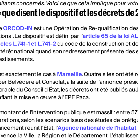
itants concernés. Voici ce que cela implique pour vot
 que disent le dispositif et les décrets de
e
ORCOD-IN
est une Opération de Re-qualification de
ional. Le dispositif est défini par l'
article 65 de la loi
icles L.741-1 et L.741-2
du code de la construction et de
ntérêt national quand son redressement présente des e
estissements.
st exactement le cas à
Marseille
. Quatre sites ont été 
er Belvédère et Consolat, à la suite de l'annonce présid
orable du Conseil d'État, les décrets ont été publiés au
fiant la mise en œuvre à l'EPF Paca.
montant de l'intervention publique est massif : entre 57
rations, selon les scénarios issus des études de préfi
ancement réunit l'État, l'
Agence nationale de l'habitat
vence, la Ville, la Région et le Département. L'établisse