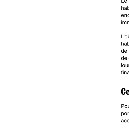
Le 
hab
end
imm
L'o
hab
de 
de 
lou
fin
Ce
Pou
por
acc