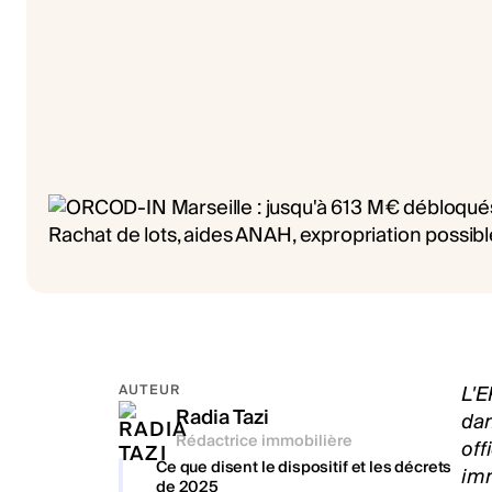
L'E
AUTEUR
Radia Tazi
dan
Rédactrice immobilière
off
Ce que disent le dispositif et les décrets
imm
de 2025