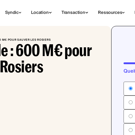
Syndic
Location
Transaction
Ressources
0 M€ POUR SAUVER LES ROSIERS
e : 600 M€ pour
 Rosiers
Quel