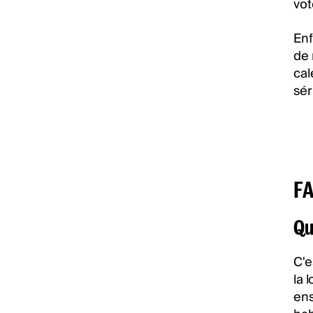
vot
Enf
de 
cal
sér
F
Qu
C'e
la 
ens