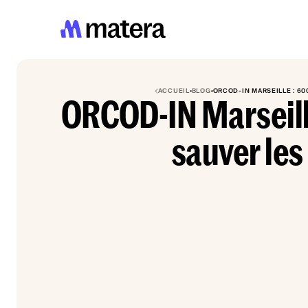
ACCUEIL
BLOG
ORCOD-IN MARSEILLE : 60
ORCOD-IN Marseill
sauver les