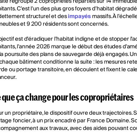
site regroupe 2 copropriétés réparties sur 14 immeuble
itants. C'est l'un des plus gros foyers d'habitat dégrad
ettement structurel et des
impayés
massifs. À l'échel
eubles et 9 200 résidents sont concernés.
bjectif est d'éradiquer l'habitat indigne et de stopper 
itants, l'année 2026 marque le début des études d'am
la poursuite des plans de sauvegarde déjà engagés. Un 
chaque bâtiment conditionne la suite : les mesures reten
rde ou portage transitoire, en découlent et fixent le c
anceur.
 que ça change pour les copropriétaires
r un propriétaire, le dispositif ouvre deux trajectoires. 
tage foncier, à un prix encadré par France Domaine. Soit
ompagnement aux travaux, avec des aides pouvant couvr