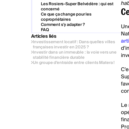
hab
Les Rosiers-Super Belvédère : qui est
concerné
Ce
Ce que ça change pour les
copropriétaires
Comment s'y adapter ?
Un
FAQ
Nat
Articles liés
art
Investissement locatif : Dans quelles villes
françaises investir en 2025 ?
d'i
Investir dans un immeuble : la voie vers une
inv
stabilité financière durable
Un groupe d’entraide entre clients Matera !
C'e
Sup
fav
con
Le 
opé
fin
Pro