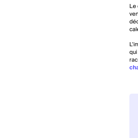
Le 
ven
déc
cal
L'i
qui
rac
ch