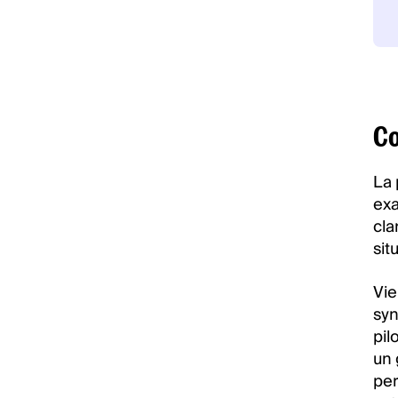
Co
La 
exa
cla
sit
Vie
syn
pil
un 
per