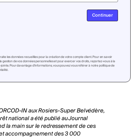
Continuer
raite les données recueillies pour la création de votre compte client. Pour en savoir
 la gestion de vos données personnelles et pour exercer vos droits, reportez-vous à la
i-jointe. Pour davantage d’informations, vous pouvez vous référer à notre politique de
ialité.
 ORCOD-IN aux Rosiers-Super Belvédère,
êt national a été publié au Journal
nd la main sur le redressement de ces
rds et accompagnement des 3 000