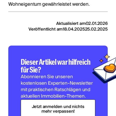
Wohneigentum gewährleistet werden.
Aktualisiert am
02.01.2026
Veröffentlicht am
18.04.2025
25.02.2025
Dieser Artikel war hilfreich
für Sie?
Abonnieren Sie unseren
kostenlosen Experten-Newsletter
mit praktischen Ratschlägen und
aktuellen Immobilien-Themen.
Jetzt anmelden und nichts
mehr verpassen!