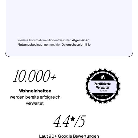
Weitere Informationen finden Sie in den
Allgemeinen
Nutzungsbedingungen
und der
Datenschutzrichtlinie
.
10.000+
Wohneinheiten
werden bereits erfolgreich
verwaltet.
4.4
/5
Laut 90+ Google Bewertungen