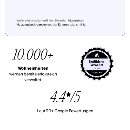
Weitere Informationen finden Sie in den
Allgemeinen
Nutzungsbedingungen
und der
Datenschutzrichtlinie
.
10.000+
Wohneinheiten
werden bereits erfolgreich
verwaltet.
4.4
/5
Laut 90+ Google Bewertungen