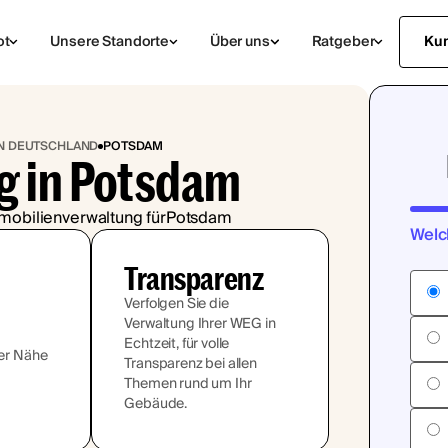
ot
Unsere Standorte
Über uns
Ratgeber
Ku
IN DEUTSCHLAND
POTSDAM
g in Potsdam
mobilienverwaltung für
Potsdam
Welc
Transparenz
Verfolgen Sie die
Verwaltung Ihrer WEG in
Echtzeit, für volle
rer Nähe
Transparenz bei allen
Themen rund um Ihr
Gebäude.