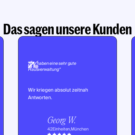
Das sagen unsere Kunden
"Wir haben eine sehr gute
Hausverwaltung"
Wir kriegen absolut zeitnah
Antworten.
Georg W.
42
Einheiten,
München