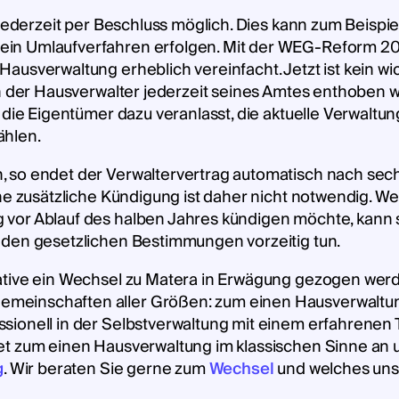
 jederzeit per Beschluss möglich. Dies kann zum Beispi
in Umlaufverfahren erfolgen. Mit der WEG-Reform 20
ausverwaltung erheblich vereinfacht. Jetzt ist kein wi
n der Hausverwalter jederzeit seines Amtes enthoben we
r die Eigentümer dazu veranlasst, die aktuelle Verwalt
ählen.
 so endet der Verwaltervertrag automatisch nach sec
ine zusätzliche Kündigung ist daher nicht notwendig. W
vor Ablauf des halben Jahres kündigen möchte, kann s
 den gesetzlichen Bestimmungen vorzeitig tun.
ative ein Wechsel zu Matera in Erwägung gezogen wer
einschaften aller Größen: zum einen Hausverwaltung
sionell in der Selbstverwaltung mit einem erfahrene
et zum einen Hausverwaltung im klassischen Sinne an
g
. Wir beraten Sie gerne zum
Wechsel
und welches uns