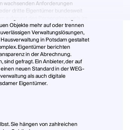
 den wachsenden Anforderungen
jeder dritte Eigentümer bundesweit
dam aufgrund des Personalmangels im
euen Objekte mehr auf oder trennen
zuverlässigen Verwaltungslösungen,
Hausverwaltung in Potsdam gestaltet
omplex. Eigentümer berichten
nsparenz in der Abrechnung.
ind gefragt. Ein Anbieter, der auf
s einen neuen Standard in der WEG-
erwaltung als auch digitale
tsdamer Eigentümer.
elbst. Sie hängen von zahlreichen