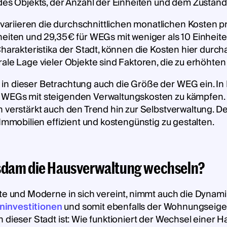
 des Objekts, der Anzahl der Einheiten und dem Zustan
riieren die durchschnittlichen monatlichen Kosten pr
heiten und 29,35€ für WEGs mit weniger als 10 Einheite
Charakteristika der Stadt, können die Kosten hier durc
rale Lage vieler Objekte sind Faktoren, die zu erhöht
in dieser Betrachtung auch die Größe der WEG ein. In
WEGs mit steigenden Verwaltungskosten zu kämpfen. Die
rn verstärkt auch den Trend hin zur Selbstverwaltung
 Immobilien effizient und kostengünstig zu gestalten.
sdam die Hausverwaltung wechseln?
hte und Moderne in sich vereint, nimmt auch die Dynami
ninvestitionen
und somit ebenfalls der Wohnungseig
 dieser Stadt ist: Wie funktioniert der Wechsel einer 