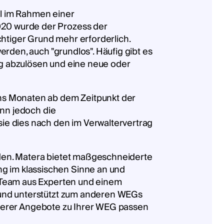
el im Rahmen einer
20 wurde der Prozess der
chtiger Grund mehr erforderlich.
rden, auch "grundlos". Häufig gibt es
ung abzulösen und eine neue oder
hs Monaten ab dem Zeitpunkt der
enn jedoch die
ie dies nach den im Verwaltervertrag
den. Matera bietet maßgeschneiderte
 im klassischen Sinne an und
n Team aus Experten und einem
 und unterstützt zum anderen WEGs
erer Angebote zu Ihrer WEG passen