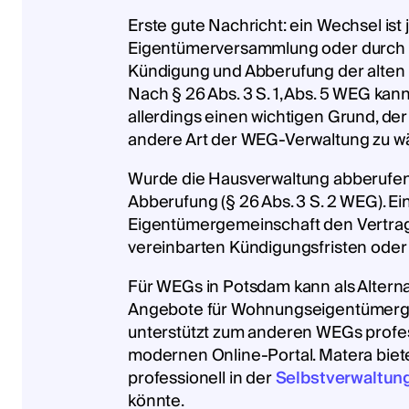
Erste gute Nachricht: ein Wechsel ist
Eigentümerversammlung oder durch e
Kündigung und Abberufung der alten H
Nach § 26 Abs. 3 S. 1, Abs. 5 WEG kan
allerdings einen wichtigen Grund, de
andere Art der WEG-Verwaltung zu w
Wurde die Hausverwaltung abberufen,
Abberufung (§ 26 Abs. 3 S. 2 WEG). E
Eigentümergemeinschaft den Vertrag 
vereinbarten Kündigungsfristen oder
Für WEGs in Potsdam kann als Altern
Angebote für Wohnungseigentümergem
unterstützt zum anderen WEGs profes
modernen Online-Portal. Matera biet
professionell in der
Selbstverwaltun
könnte.