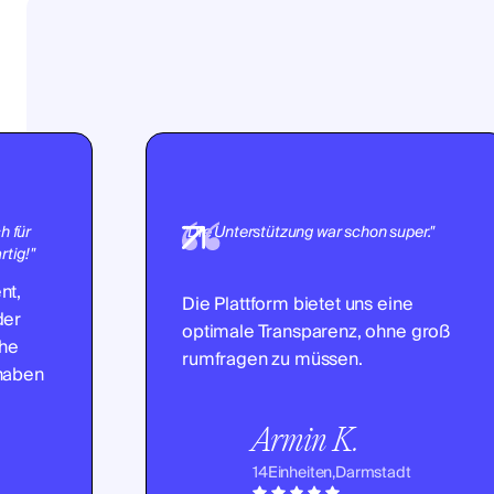
h für
"Die Unterstützung war schon super."
tig!"
nt,
Die Plattform bietet uns eine
der
optimale Transparenz, ohne groß
che
rumfragen zu müssen.
 haben
Armin K.
14
Einheiten,
Darmstadt