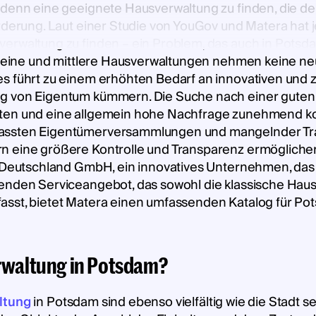
, denn eine geeignete Hausverwaltung zu finden, die
orderung. Laut einer Studie von YouGov und Matera hat 
verwaltung zu finden – ein Problem, das auch in Pots
e kleine und mittlere Hausverwaltungen nehmen keine n
es führt zu einem erhöhten Bedarf an innovativen und 
g von Eigentum kümmern. Die Suche nach einer guten 
sten und eine allgemein hohe Nachfrage zunehmend k
passten Eigentümerversammlungen und mangelnder Tra
 eine größere Kontrolle und Transparenz ermöglichen, s
ra Deutschland GmbH, ein innovatives Unternehmen, da
enden Serviceangebot, das sowohl die klassische Hausv
asst, bietet Matera einen umfassenden Katalog für Po
erwaltung in Potsdam?
ltung
in Potsdam sind ebenso vielfältig wie die Stadt s