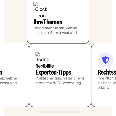
Ihre Themen
Bestimmen Sie mit, welche
Inhalte für Sie relevant sind.
n
Experten-Tipps
Rechtss
it, welche
Praktische Ratschläge für eine
Ihre Pflich
levant sind.
stressfreie WEG-Verwaltung.
einfach und
erklärt.